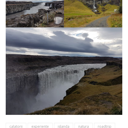
calatorii
experiente
islanda
natura
roadtrip