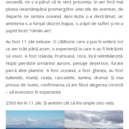
secundă, mi s-a părut că le simt prezența. În aer încă mai
plutea neastâmpărul premergător unei zile de aventuri, de
departe se simțea oceanul. Apoi iluzia s-a destrămat, iar
amintirea s-a furișat discret înapoi, s-a lipit de suflet și mi-a
șoptit încet ”rămân aici”.
Au fost 11 zile nebune. O călătorie care a pus în umbră tot
ce am trăit până acum, o experiență la care n-aș fi îndrăznit
să visez. A fost Islanda. Frumoasă, rece, încă neîmblânzită.
Nopți pierdute urmărind aurore, peisaje deșertice, furate
parcă altei planete. A fost oceanul, a fost gheața, au fost
balenele, munții, ceața, cascadele, lumina, drumul. Și mai
presus de toate, confirmarea că am făcut alegerea corectă
– să investesc în experiențe
2500 km în 11 zile. Și amintiri cât să îmi umple cinci vieți.