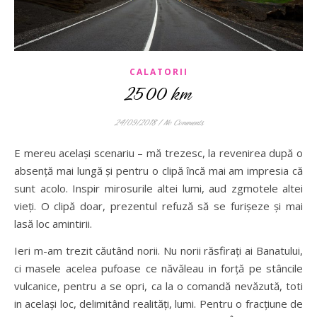
CALATORII
2500 km
24/09/2018
/
No Comments
E mereu același scenariu – mă trezesc, la revenirea după o
absență mai lungă și pentru o clipă încă mai am impresia că
sunt acolo. Inspir mirosurile altei lumi, aud zgmotele altei
vieți. O clipă doar, prezentul refuză să se furișeze și mai
lasă loc amintirii.
Ieri m-am trezit căutând norii. Nu norii răsfirați ai Banatului,
ci masele acelea pufoase ce năvăleau in forță pe stâncile
vulcanice, pentru a se opri, ca la o comandă nevăzută, toti
in același loc, delimitând realități, lumi. Pentru o fracțiune de