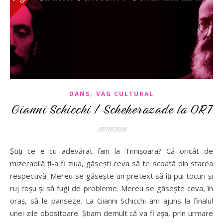
,
DANS
VAG CULTURAL
Gianni Schicchi / Scheherazade la ORT
25/01/2026
Știți ce e cu adevărat fain la Timișoara? Că oricât de
mizerabilă ți-a fi ziua, găsești ceva să te scoată din starea
respectivă. Mereu se găsește un pretext să îți pui tocuri și
ruj roșu și să fugi de probleme. Mereu se găsește ceva, în
oraș, să le panseze. La Gianni Schicchi am ajuns la finalul
unei zile obositoare. Știam demult că va fi așa, prin urmare