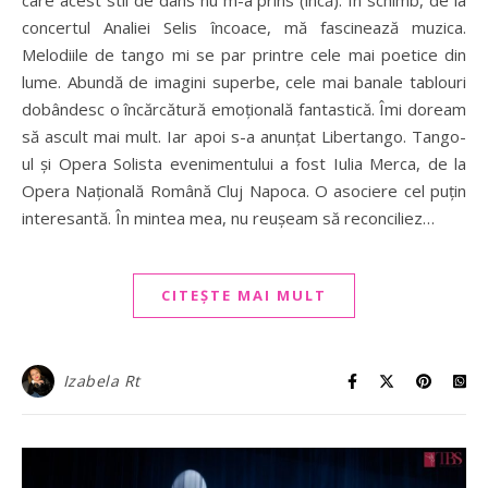
care acest stil de dans nu m-a prins (încă). În schimb, de la
concertul Analiei Selis încoace, mă fascinează muzica.
Melodiile de tango mi se par printre cele mai poetice din
lume. Abundă de imagini superbe, cele mai banale tablouri
dobândesc o încărcătură emoțională fantastică. Îmi doream
să ascult mai mult. Iar apoi s-a anunțat Libertango. Tango-
ul și Opera Solista evenimentului a fost Iulia Merca, de la
Opera Națională Română Cluj Napoca. O asociere cel puțin
interesantă. În mintea mea, nu reușeam să reconciliez…
CITEȘTE MAI MULT
Izabela Rt