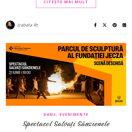
CITEȘTE MAI MULT
Izabela Rt
,
DANS
EVENIMENTE
Spectacol Salvați Sânzienele