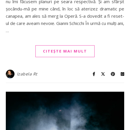
nu îmi făcusem planuri pe seara respectivă. Și am sfârșit
șocându-mă pe mine când, în loc să aterizez dramatic pe
canapea, am ales să merg la Operă. S-a dovedit a fi reset-
ul de care aveam nevoie. Gianni Schicchi În urmă cu mulți ani,
…
CITEȘTE MAI MULT
Izabela Rt