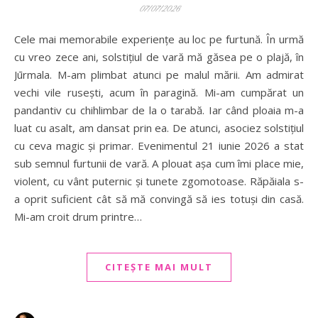
07/07/2026
Cele mai memorabile experiențe au loc pe furtună. În urmă
cu vreo zece ani, solstițiul de vară mă găsea pe o plajă, în
Jūrmala. M-am plimbat atunci pe malul mării. Am admirat
vechi vile rusești, acum în paragină. Mi-am cumpărat un
pandantiv cu chihlimbar de la o tarabă. Iar când ploaia m-a
luat cu asalt, am dansat prin ea. De atunci, asociez solstițiul
cu ceva magic și primar. Evenimentul 21 iunie 2026 a stat
sub semnul furtunii de vară. A plouat așa cum îmi place mie,
violent, cu vânt puternic și tunete zgomotoase. Răpăiala s-
a oprit suficient cât să mă convingă să ies totuși din casă.
Mi-am croit drum printre…
CITEȘTE MAI MULT