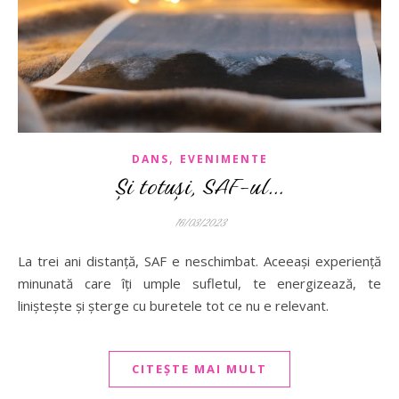
,
DANS
EVENIMENTE
Și totuși, SAF-ul…
16/03/2023
La trei ani distanță, SAF e neschimbat. Aceeași experiență
minunată care îți umple sufletul, te energizează, te
liniștește și șterge cu buretele tot ce nu e relevant.
CITEȘTE MAI MULT