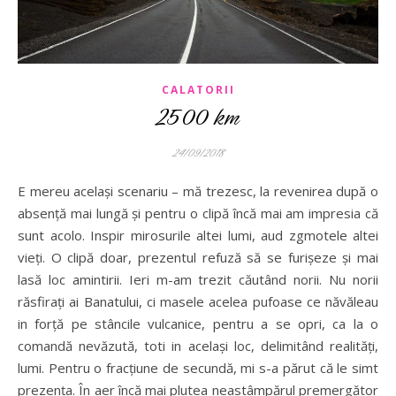
CALATORII
2500 km
24/09/2018
E mereu același scenariu – mă trezesc, la revenirea după o
absență mai lungă și pentru o clipă încă mai am impresia că
sunt acolo. Inspir mirosurile altei lumi, aud zgmotele altei
vieți. O clipă doar, prezentul refuză să se furișeze și mai
lasă loc amintirii. Ieri m-am trezit căutând norii. Nu norii
răsfirați ai Banatului, ci masele acelea pufoase ce năvăleau
in forță pe stâncile vulcanice, pentru a se opri, ca la o
comandă nevăzută, toti in același loc, delimitând realități,
lumi. Pentru o fracțiune de secundă, mi s-a părut că le simt
prezența. În aer încă mai plutea neastâmpărul premergător