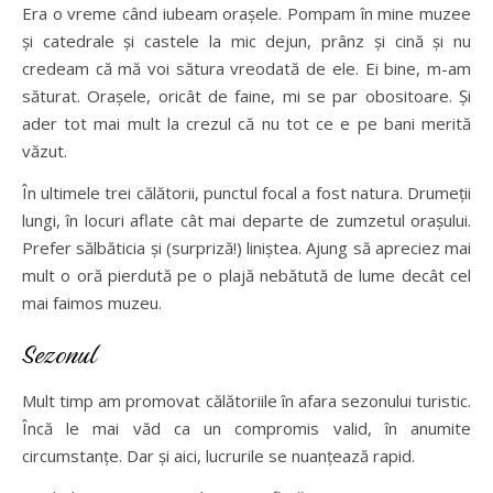
Era o vreme când iubeam orașele. Pompam în mine muzee
și catedrale și castele la mic dejun, prânz și cină și nu
credeam că mă voi sătura vreodată de ele. Ei bine, m-am
săturat. Orașele, oricât de faine, mi se par obositoare. Și
ader tot mai mult la crezul că nu tot ce e pe bani merită
văzut.
În ultimele trei călătorii, punctul focal a fost natura. Drumeții
lungi, în locuri aflate cât mai departe de zumzetul orașului.
Prefer sălbăticia și (surpriză!) liniștea. Ajung să apreciez mai
mult o oră pierdută pe o plajă nebătută de lume decât cel
mai faimos muzeu.
Sezonul
Mult timp am promovat călătoriile în afara sezonului turistic.
Încă le mai văd ca un compromis valid, în anumite
circumstanțe. Dar și aici, lucrurile se nuanțează rapid.