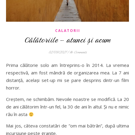
CALATORII
Călătoriile – atunci și acum
02/09/2021
/
No Comments
Prima călătorie solo am întreprins-o în 2014. La vremea
respectivă, am fost mândră de organizarea mea. La 7 ani
distanță, același set-up mi se pare desprins dintr-un film
horror.
Creștem, ne schimbăm. Nevoile noastre se modifică. La 20
de ani călătorim într-un fel, la 30 de ani în altul. Și nu e nimic
rău în asta
Mai jos, câteva constatări de ”om mai bătrân”, după ultima
incursiune peste granițe.