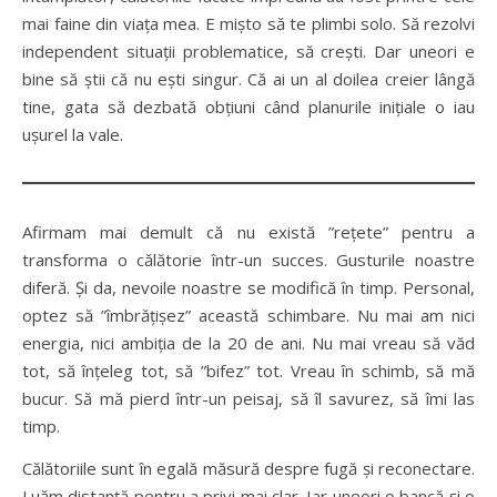
mai faine din viața mea. E mișto să te plimbi solo. Să rezolvi
independent situații problematice, să crești. Dar uneori e
bine să știi că nu ești singur. Că ai un al doilea creier lângă
tine, gata să dezbată obțiuni când planurile inițiale o iau
ușurel la vale.
Afirmam mai demult că nu există ”rețete” pentru a
transforma o călătorie într-un succes. Gusturile noastre
diferă. Și da, nevoile noastre se modifică în timp. Personal,
optez să ”îmbrățișez” această schimbare. Nu mai am nici
energia, nici ambiția de la 20 de ani. Nu mai vreau să văd
tot, să înțeleg tot, să ”bifez” tot. Vreau în schimb, să mă
bucur. Să mă pierd într-un peisaj, să îl savurez, să îmi las
timp.
Călătoriile sunt în egală măsură despre fugă și reconectare.
Luăm distanță pentru a privi mai clar. Iar uneori o bancă și o