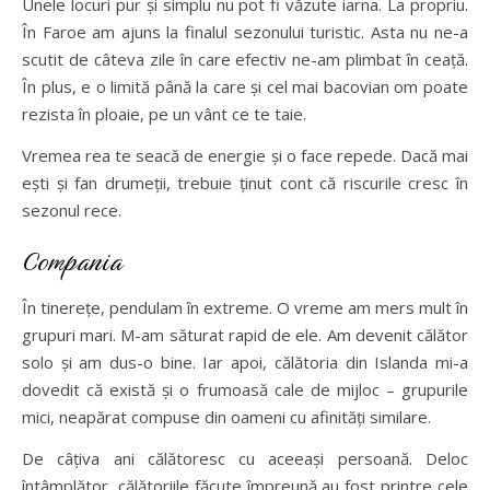
Unele locuri pur și simplu nu pot fi văzute iarna. La propriu.
În Faroe am ajuns la finalul sezonului turistic. Asta nu ne-a
scutit de câteva zile în care efectiv ne-am plimbat în ceață.
În plus, e o limită până la care și cel mai bacovian om poate
rezista în ploaie, pe un vânt ce te taie.
Vremea rea te seacă de energie și o face repede. Dacă mai
ești și fan drumeții, trebuie ținut cont că riscurile cresc în
sezonul rece.
Compania
În tinerețe, pendulam în extreme. O vreme am mers mult în
grupuri mari. M-am săturat rapid de ele. Am devenit călător
solo și am dus-o bine. Iar apoi, călătoria din Islanda mi-a
dovedit că există și o frumoasă cale de mijloc – grupurile
mici, neapărat compuse din oameni cu afinități similare.
De câțiva ani călătoresc cu aceeași persoană. Deloc
întâmplător, călătoriile făcute împreună au fost printre cele