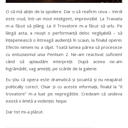
O să mă abțin de la spoilere. Dar o să reafirm ceva – Verdi
este crud, într-un mod inteligent, imprevizibil. La Traviata
m-a făcut să plâng. La Il Trovatore m-a făcut să urlu. Pe
lângă asta, a reușit o performanță deloc neglijabilă – să
înțepenească o întreagă audiență în scaun, la finalul operei.
Efectiv nimeni nu a clipit. Toată lumea părea să proceseze
cu entuziasmul unui Pentium 2. Ne-am reactivat suficient
când să aplaudăm interpreții. După aceea ne-am
îngrămădit, vag amețiți, pe scările de la galerie.
Eu știu că opera este dramatică și șocantă și nu neapărat
politically corect. Chiar și cu aceste informații, finalul la ”Il
trovatore” m-a luat pe nepregătite. Credeam că undeva
există o limită a violenței. Nope.
Dar tot mi-a plăcut.