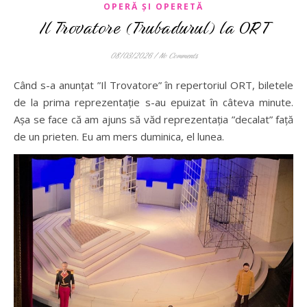
OPERĂ ȘI OPERETĂ
Il Trovatore (Trubadurul) la ORT
08/03/2026
/
No Comments
Când s-a anunțat ”Il Trovatore” în repertoriul ORT, biletele
de la prima reprezentație s-au epuizat în câteva minute.
Așa se face că am ajuns să văd reprezentația ”decalat” față
de un prieten. Eu am mers duminica, el lunea.