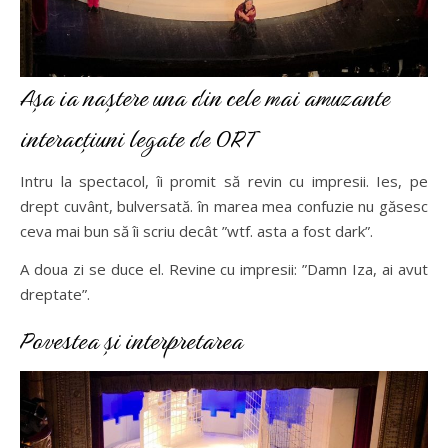
Așa ia naștere una din cele mai amuzante
interacțiuni legate de ORT
Intru la spectacol, îi promit să revin cu impresii. Ies, pe
drept cuvânt, bulversată. în marea mea confuzie nu găsesc
ceva mai bun să îi scriu decât ”wtf. asta a fost dark”.
A doua zi se duce el. Revine cu impresii: ”Damn Iza, ai avut
dreptate”.
Povestea și interpretarea