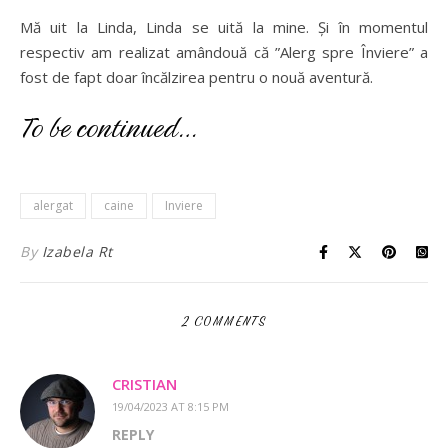
Mă uit la Linda, Linda se uită la mine. Și în momentul
respectiv am realizat amândouă că ”Alerg spre Înviere” a
fost de fapt doar încălzirea pentru o nouă aventură.
To be continued…
alergat
caine
Inviere
By
Izabela Rt
2 COMMENTS
CRISTIAN
19/04/2023 AT 8:15 PM
REPLY