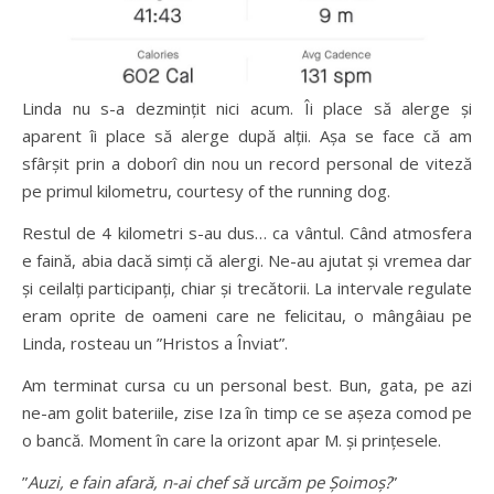
Linda nu s-a dezmințit nici acum. Îi place să alerge și
aparent îi place să alerge după alții. Așa se face că am
sfârșit prin a doborî din nou un record personal de viteză
pe primul kilometru, courtesy of the running dog.
Restul de 4 kilometri s-au dus… ca vântul. Când atmosfera
e faină, abia dacă simți că alergi. Ne-au ajutat și vremea dar
și ceilalți participanți, chiar și trecătorii. La intervale regulate
eram oprite de oameni care ne felicitau, o mângâiau pe
Linda, rosteau un ”Hristos a Înviat”.
Am terminat cursa cu un personal best. Bun, gata, pe azi
ne-am golit bateriile, zise Iza în timp ce se așeza comod pe
o bancă. Moment în care la orizont apar M. și prințesele.
”
Auzi, e fain afară, n-ai chef să urcăm pe Șoimoș?
”