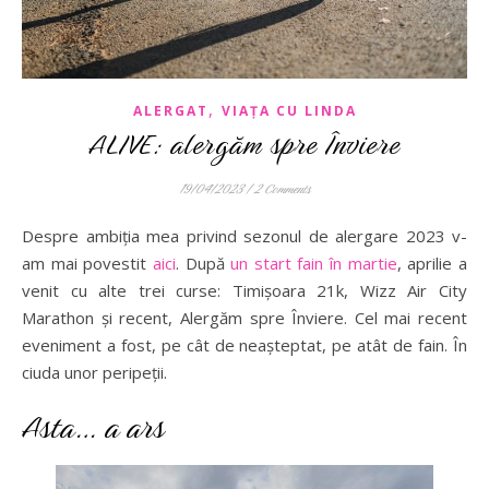
,
ALERGAT
VIAȚA CU LINDA
ALIVE: alergăm spre Înviere
19/04/2023
/
2 Comments
Despre ambiția mea privind sezonul de alergare 2023 v-
am mai povestit
aici
. După
un start fain în martie
, aprilie a
venit cu alte trei curse: Timișoara 21k, Wizz Air City
Marathon și recent, Alergăm spre Înviere. Cel mai recent
eveniment a fost, pe cât de neașteptat, pe atât de fain. În
ciuda unor peripeții.
Asta… a ars