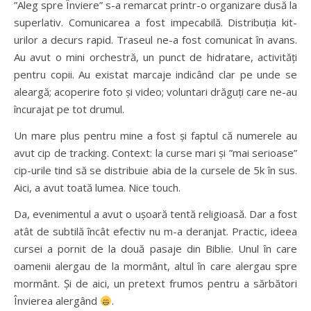
”Aleg spre Înviere” s-a remarcat printr-o organizare dusă la
superlativ. Comunicarea a fost impecabilă. Distribuția kit-
urilor a decurs rapid. Traseul ne-a fost comunicat în avans.
Au avut o mini orchestră, un punct de hidratare, activități
pentru copii. Au existat marcaje indicând clar pe unde se
aleargă; acoperire foto și video; voluntari drăguți care ne-au
încurajat pe tot drumul.
Un mare plus pentru mine a fost și faptul că numerele au
avut cip de tracking. Context: la curse mari și ”mai serioase”
cip-urile tind să se distribuie abia de la cursele de 5k în sus.
Aici, a avut toată lumea. Nice touch.
Da, evenimentul a avut o ușoară tentă religioasă. Dar a fost
atât de subtilă încât efectiv nu m-a deranjat. Practic, ideea
cursei a pornit de la două pasaje din Biblie. Unul în care
oamenii alergau de la mormânt, altul în care alergau spre
mormânt. Și de aici, un pretext frumos pentru a sărbători
Învierea alergând
.