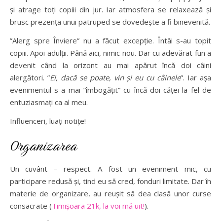
și atrage toți copiii din jur. Iar atmosfera se relaxează și
brusc prezența unui patruped se dovedește a fi binevenită.
”Alerg spre Înviere” nu a făcut excepție. Întâi s-au topit
copiii. Apoi adulții. Până aici, nimic nou. Dar cu adevărat fun a
devenit când la orizont au mai apărut încă doi câini
alergători. ”
Ei, dacă se poate, vin și eu cu câinele
”. Iar așa
evenimentul s-a mai ”îmbogățit” cu încă doi căței la fel de
entuziasmați ca al meu.
Influenceri, luați notițe!
Organizarea
Un cuvânt – respect. A fost un eveniment mic, cu
participare redusă și, tind eu să cred, fonduri limitate. Dar în
materie de organizare, au reușit să dea clasă unor curse
consacrate (
Timișoara 21k, la voi mă uit!
).