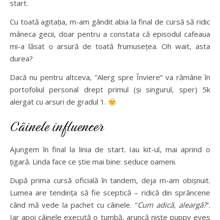
start.
Cu toată agitația, m-am gândit abia la final de cursă să ridic
mâneca gecii, doar pentru a constata că episodul cafeaua
mi-a lăsat o arsură de toată frumusețea. Oh wait, asta
durea?
Dacă nu pentru altceva, ”Alerg spre Înviere” va rămâne în
portofoliul personal drept primul (și singurul, sper) 5k
alergat cu arsuri de gradul 1.
Câinele influencer
Ajungem în final la linia de start. Iau kit-ul, mai aprind o
țigară. Linda face ce știe mai bine: seduce oameni.
După prima cursă oficială în tandem, deja m-am obișnuit.
Lumea are tendința să fie sceptică – ridică din sprâncene
când mă vede la pachet cu câinele. ”
Cum adică, aleargă?
”.
Iar apoi câinele execută o tumbă, aruncă niște puppy eyes