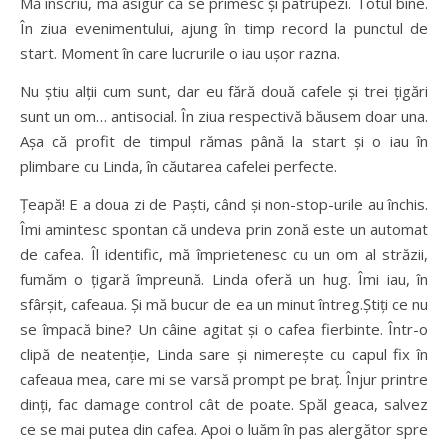
Mă înscriu, mă asigur că se primesc și patrupezi. Totul bine.
În ziua evenimentului, ajung în timp record la punctul de
start. Moment în care lucrurile o iau ușor razna.
Nu știu alții cum sunt, dar eu fără două cafele și trei țigări
sunt un om… antisocial. În ziua respectivă băusem doar una.
Așa că profit de timpul rămas până la start și o iau în
plimbare cu Linda, în căutarea cafelei perfecte.
Țeapă! E a doua zi de Paști, când și non-stop-urile au închis.
Îmi amintesc spontan că undeva prin zonă este un automat
de cafea. Îl identific, mă împrietenesc cu un om al străzii,
fumăm o țigară împreună. Linda oferă un hug. Îmi iau, în
sfârșit, cafeaua. Și mă bucur de ea un minut întreg.Știți ce nu
se împacă bine? Un câine agitat și o cafea fierbinte. Într-o
clipă de neatenție, Linda sare și nimerește cu capul fix în
cafeaua mea, care mi se varsă prompt pe braț. Înjur printre
dinți, fac damage control cât de poate. Spăl geaca, salvez
ce se mai putea din cafea. Apoi o luăm în pas alergător spre