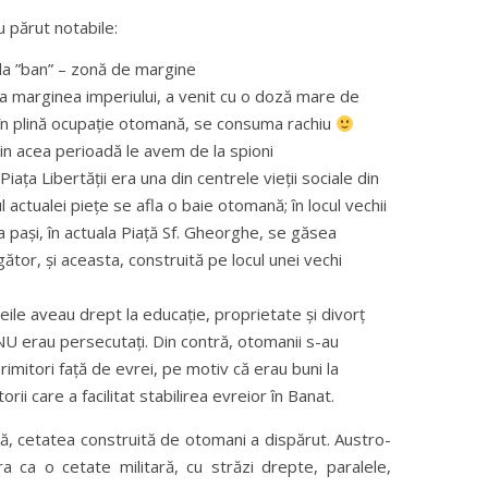
u părut notabile:
la ”ban” – zonă de margine
la marginea imperiului, a venit cu o doză mare de
a, în plină ocupație otomană, se consuma rachiu
din acea perioadă le avem de la spioni
Piața Libertății era una din centrele vieții sociale din
l actualei piețe se afla o baie otomană; în locul vechii
va pași, în actuala Piață Sf. Gheorghe, se găsea
ător, și aceasta, construită pe locul unei vechi
le aveau drept la educație, proprietate și divorț
NU erau persecutați. Din contră, otomanii s-au
rimitori față de evrei, pe motiv că erau buni la
orii care a facilitat stabilirea evreior în Banat.
, cetatea construită de otomani a dispărut. Austro-
a ca o cetate militară, cu străzi drepte, paralele,