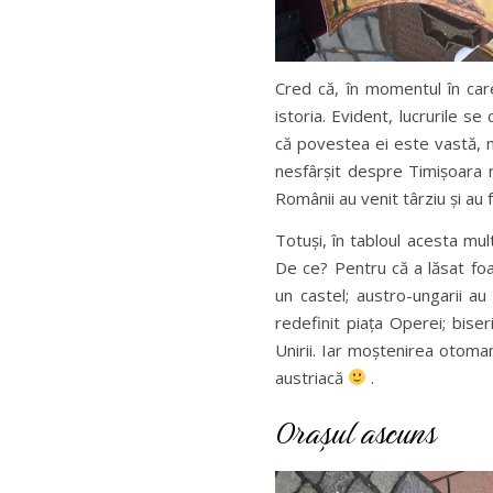
Cred că, în momentul în care 
istoria. Evident, lucrurile s
că povestea ei este vastă, m
nesfârșit despre Timișoara 
Românii au venit târziu și au 
Totuși, în tabloul acesta mul
De ce? Pentru că a lăsat foar
un castel; austro-ungarii au
redefinit piața Operei; biser
Unirii. Iar moștenirea otom
austriacă
.
Orașul ascuns