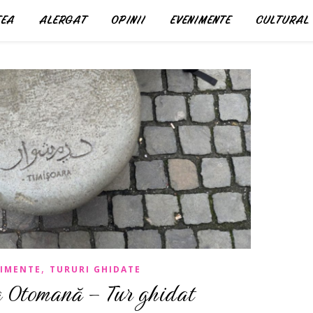
EA
ALERGAT
OPINII
EVENIMENTE
CULTURAL
,
IMENTE
TURURI GHIDATE
a Otomană – Tur ghidat