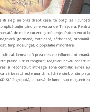
îți alegi un oraș drept casă, te obligi să îi cunoști
e complică puțin când vine vorba de Timișoara. Pentru
arcată de multe cuceriri și influențe. Putem vorbi la
maghiară, germană, evreiască, sârbească, otomană.
fost, timp îndelungat, o populație minoritară.
ticultural, lumea uită prea des de influența otomană.
te puține lucruri tangibile. Maghiarii ne-au construit
 ras și reconstruit întreaga zona centrală; evreii au
ica sârbească este una din clădirile simbol din piața
ană? Stă îngropată, ascunsă de lume, sub moștenirea