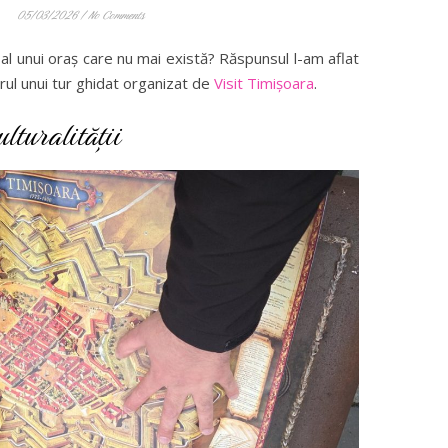
05/03/2026
/
No Comments
 al unui oraș care nu mai există? Răspunsul l-am aflat
adrul unui tur ghidat organizat de
Visit Timișoara
.
lturalității