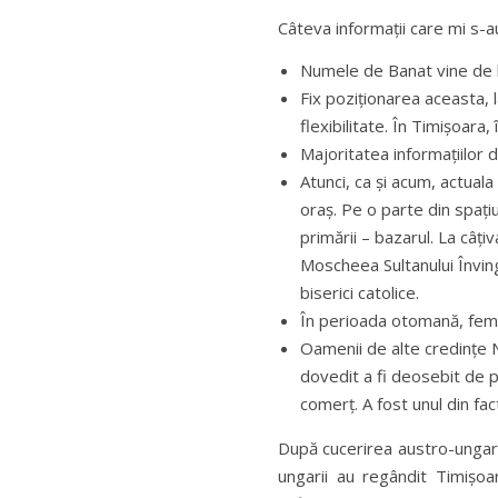
Câteva informații care mi s-a
Numele de Banat vine de 
Fix poziționarea aceasta, 
flexibilitate. În Timișoar
Majoritatea informațiilor 
Atunci, ca și acum, actuala 
oraș. Pe o parte din spațiu
primării – bazarul. La câți
Moscheea Sultanului Înving
biserici catolice.
În perioada otomană, femei
Oamenii de alte credințe 
dovedit a fi deosebit de p
comerț. A fost unul din fact
După cucerirea austro-ungară
ungarii au regândit Timișoar