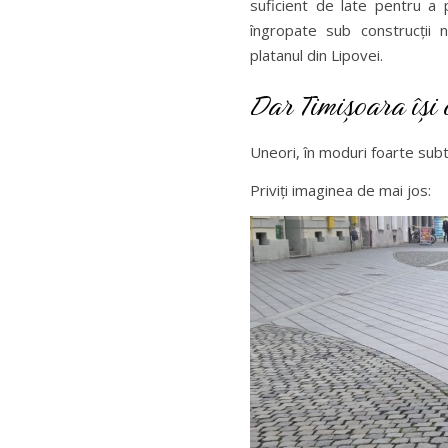
suficient de late pentru a 
îngropate sub construcții
platanul din Lipovei.
Dar Timișoara își 
Uneori, în moduri foarte subti
Priviți imaginea de mai jos: