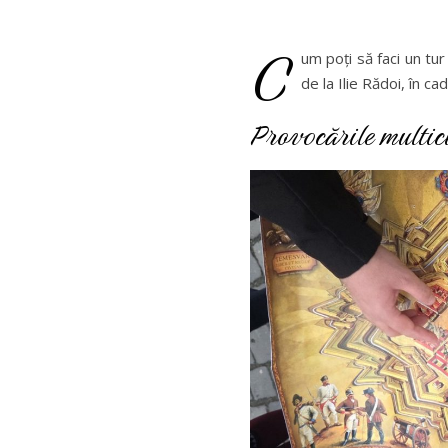
C
um poți să faci un tur
de la Ilie Rădoi, în c
Provocările multicu