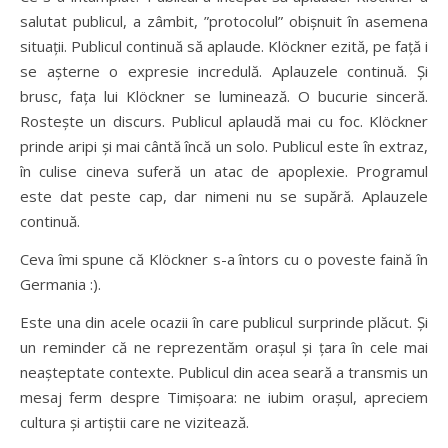
salutat publicul, a zâmbit, ”protocolul” obișnuit în asemena
situații. Publicul continuă să aplaude. Klöckner ezită, pe față i
se așterne o expresie incredulă. Aplauzele continuă. Și
brusc, fața lui Klöckner se luminează. O bucurie sinceră.
Rostește un discurs. Publicul aplaudă mai cu foc. Klöckner
prinde aripi și mai cântă încă un solo. Publicul este în extraz,
în culise cineva suferă un atac de apoplexie. Programul
este dat peste cap, dar nimeni nu se supără. Aplauzele
continuă.
Ceva îmi spune că Klöckner s-a întors cu o poveste faină în
Germania :).
Este una din acele ocazii în care publicul surprinde plăcut. Și
un reminder că ne reprezentăm orașul și țara în cele mai
neașteptate contexte. Publicul din acea seară a transmis un
mesaj ferm despre Timișoara: ne iubim orașul, apreciem
cultura și artiștii care ne vizitează.