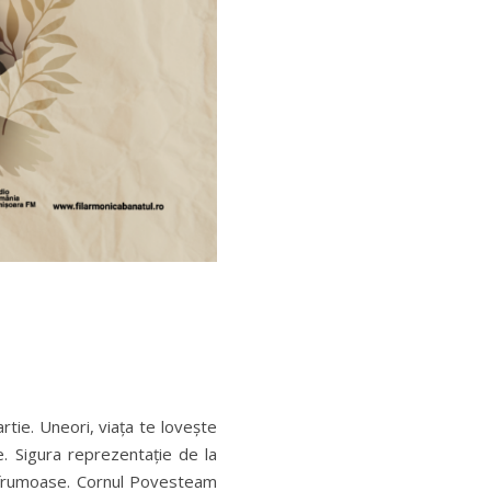
rtie. Uneori, viața te lovește
 Sigura reprezentație de la
i frumoase. Cornul Povesteam