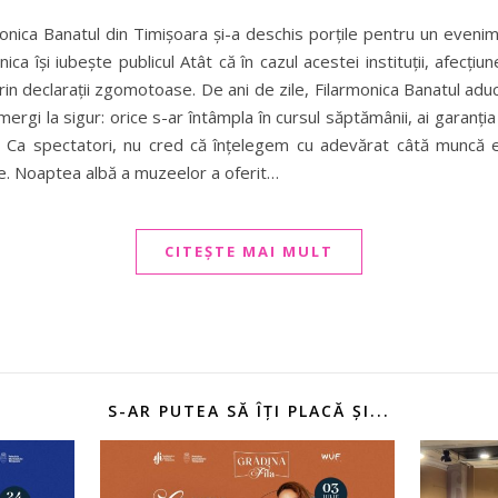
onica Banatul din Timișoara și-a deschis porțile pentru un evenim
ica își iubește publicul Atât că în cazul acestei instituții, afecți
in declarații zgomotoase. De ani de zile, Filarmonica Banatul aduce 
 mergi la sigur: orice s-ar întâmpla în cursul săptămânii, ai garanția
e. Ca spectatori, nu cred că înțelegem cu adevărat câtă muncă
e. Noaptea albă a muzeelor a oferit…
CITEȘTE MAI MULT
S-AR PUTEA SĂ ÎȚI PLACĂ ȘI...