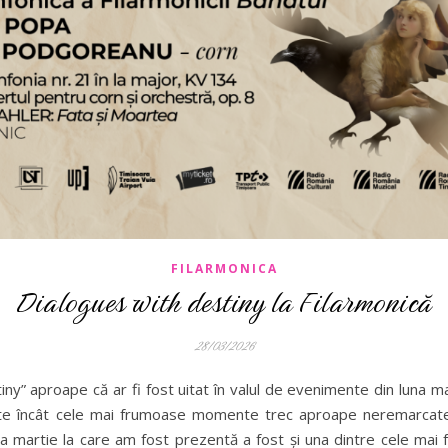
FILARMONICA
Dialogues with destiny la Filarmonică
28/03/2026
iny” aproape că ar fi fost uitat în valul de evenimente din luna ma
ate încât cele mai frumoase momente trec aproape neremarcate.
una martie la care am fost prezentă a fost și una dintre cele ma