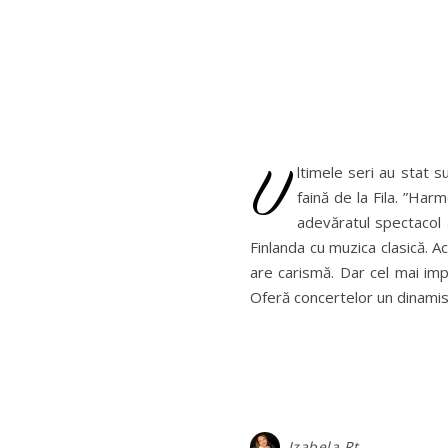
U
ltimele seri au stat s
faină de la Fila. ”Ha
adevăratul spectacol 
Finlanda cu muzica clasică. 
are carismă. Dar cel mai imp
Oferă concertelor un dinamism 
Izabela Rt