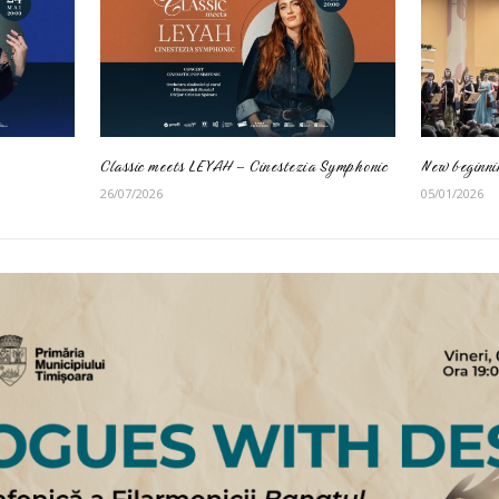
Classic meets LEYAH – Cinestezia Symphonic
New beginni
26/07/2026
05/01/2026