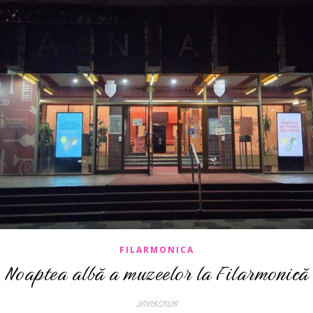
FILARMONICA
Noaptea albă a muzeelor la Filarmonică
31/05/2026