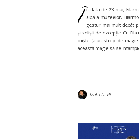
Î
n data de 23 mai, Filarm
albă a muzeelor. Filarmon
gesturi mai mult decât pr
și soliști de excepție. Cu Fila
liniște și un strop de magi
această magie să se întâmpl
Izabela Rt