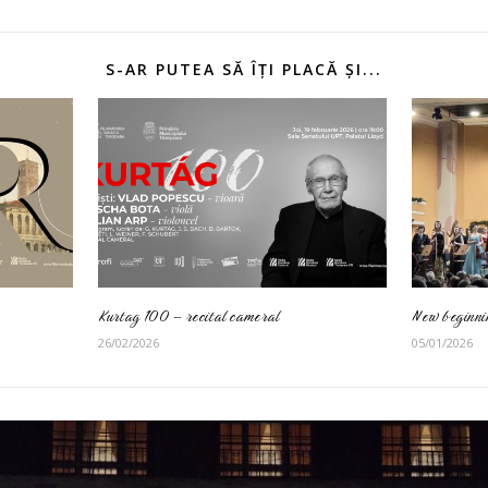
S-AR PUTEA SĂ ÎȚI PLACĂ ȘI...
Kurtag 100 – recital cameral
New beginni
26/02/2026
05/01/2026