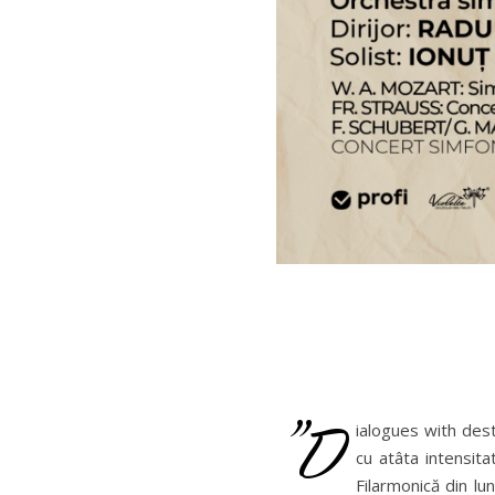
”D
ialogues with dest
cu atâta intensit
Filarmonică din l