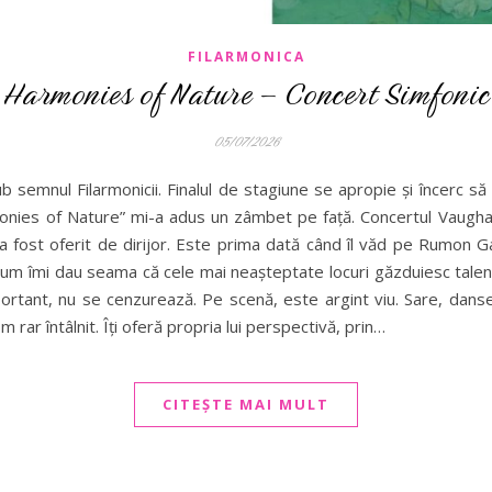
FILARMONICA
Harmonies of Nature – Concert Simfonic
05/07/2026
ub semnul Filarmonicii. Finalul de stagiune se apropie și încerc s
rmonies of Nature” mi-a adus un zâmbet pe față. Concertul Vaugh
a fost oferit de dirijor. Este prima dată când îl văd pe Rumon 
Acum îmi dau seama că cele mai neașteptate locuri găzduiesc tal
ortant, nu se cenzurează. Pe scenă, este argint viu. Sare, danse
rar întâlnit. Îți oferă propria lui perspectivă, prin…
CITEȘTE MAI MULT