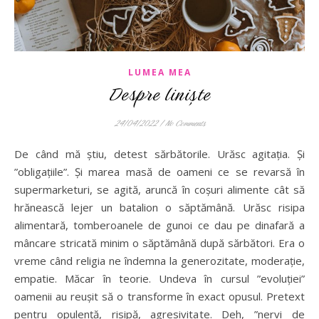
LUMEA MEA
Despre liniște
24/04/2022
/
No Comments
De când mă știu, detest sărbătorile. Urăsc agitația. Și
”obligațiile”. Și marea masă de oameni ce se revarsă în
supermarketuri, se agită, aruncă în coșuri alimente cât să
hrănească lejer un batalion o săptămână. Urăsc risipa
alimentară, tomberoanele de gunoi ce dau pe dinafară a
mâncare stricată minim o săptămână după sărbători. Era o
vreme când religia ne îndemna la generozitate, moderație,
empatie. Măcar în teorie. Undeva în cursul ”evoluției”
oamenii au reușit să o transforme în exact opusul. Pretext
pentru opulență, risipă, agresivitate. Deh, ”nervi de