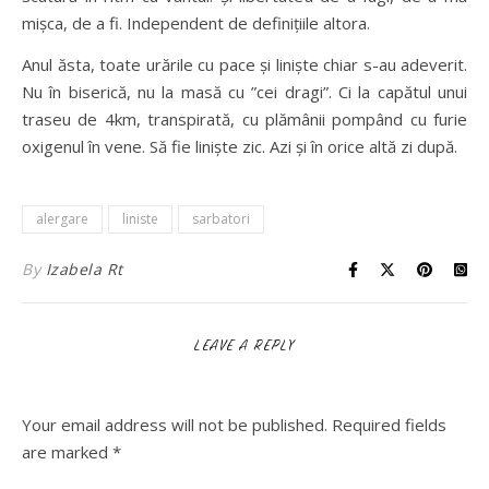
mișca, de a fi. Independent de definițiile altora.
Anul ăsta, toate urările cu pace și liniște chiar s-au adeverit.
Nu în biserică, nu la masă cu ”cei dragi”. Ci la capătul unui
traseu de 4km, transpirată, cu plămânii pompând cu furie
oxigenul în vene. Să fie liniște zic. Azi și în orice altă zi după.
alergare
liniste
sarbatori
By
Izabela Rt
LEAVE A REPLY
Your email address will not be published.
Required fields
are marked
*