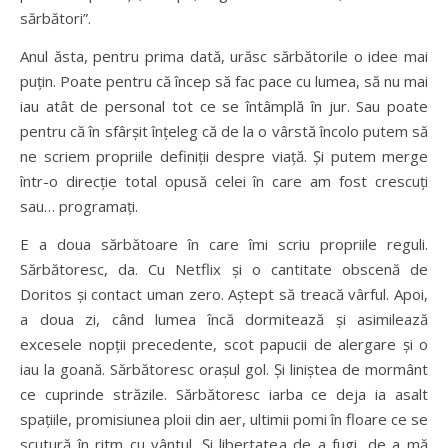
sărbători”.
Anul ăsta, pentru prima dată, urăsc sărbătorile o idee mai
puțin. Poate pentru că încep să fac pace cu lumea, să nu mai
iau atât de personal tot ce se întâmplă în jur. Sau poate
pentru că în sfârșit înțeleg că de la o vârstă încolo putem să
ne scriem propriile definiții despre viață. Și putem merge
într-o direcție total opusă celei în care am fost crescuți
sau… programați.
E a doua sărbătoare în care îmi scriu propriile reguli.
Sărbătoresc, da. Cu Netflix și o cantitate obscenă de
Doritos și contact uman zero. Aștept să treacă vârful. Apoi,
a doua zi, când lumea încă dormitează și asimilează
excesele nopții precedente, scot papucii de alergare și o
iau la goană. Sărbătoresc orașul gol. Și liniștea de mormânt
ce cuprinde străzile. Sărbătoresc iarba ce deja ia asalt
spațiile, promisiunea ploii din aer, ultimii pomi în floare ce se
scutură în ritm cu vântul. Și libertatea de a fugi, de a mă