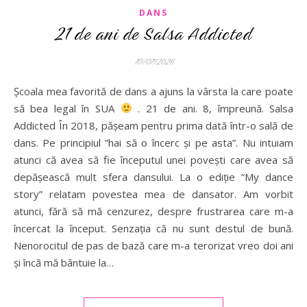
DANS
21 de ani de Salsa Addicted
10/07/2026
Școala mea favorită de dans a ajuns la vârsta la care poate
să bea legal în SUA
. 21 de ani. 8, împreună. Salsa
Addicted În 2018, pășeam pentru prima dată într-o sală de
dans. Pe principiul ”hai să o încerc și pe asta”. Nu intuiam
atunci că avea să fie începutul unei povești care avea să
depășească mult sfera dansului. La o ediție ”My dance
story” relatam povestea mea de dansator. Am vorbit
atunci, fără să mă cenzurez, despre frustrarea care m-a
încercat la început. Senzația că nu sunt destul de bună.
Nenorocitul de pas de bază care m-a terorizat vreo doi ani
și încă mă bântuie la…