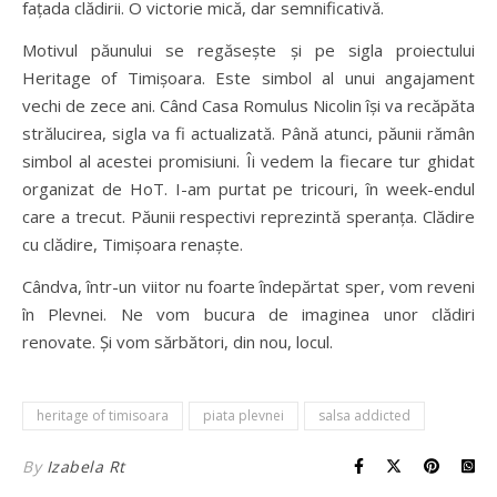
fațada clădirii. O victorie mică, dar semnificativă.
Motivul păunului se regăsește și pe sigla proiectului
Heritage of Timișoara. Este simbol al unui angajament
vechi de zece ani. Când Casa Romulus Nicolin își va recăpăta
strălucirea, sigla va fi actualizată. Până atunci, păunii rămân
simbol al acestei promisiuni. Îi vedem la fiecare tur ghidat
organizat de HoT. I-am purtat pe tricouri, în week-endul
care a trecut. Păunii respectivi reprezintă speranța. Clădire
cu clădire, Timișoara renaște.
Cândva, într-un viitor nu foarte îndepărtat sper, vom reveni
în Plevnei. Ne vom bucura de imaginea unor clădiri
renovate. Și vom sărbători, din nou, locul.
heritage of timisoara
piata plevnei
salsa addicted
By
Izabela Rt