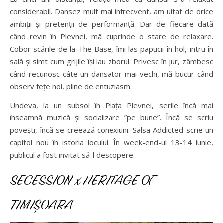
considerabil. Dansez mult mai infrecvent, am uitat de orice
ambiții și pretenții de performanță. Dar de fiecare dată
când revin în Plevnei, mă cuprinde o stare de relaxare.
Cobor scările de la The Base, îmi las papucii în hol, intru în
sală și simt cum grijile își iau zborul. Privesc în jur, zâmbesc
când recunosc câte un dansator mai vechi, mă bucur când
observ fețe noi, pline de entuziasm.
Undeva, la un subsol în Piața Plevnei, serile încă mai
înseamnă muzică și socializare ”pe bune”. Încă se scriu
povești, încă se creează conexiuni. Salsa Addicted scrie un
capitol nou în istoria locului. În week-end-ul 13-14 iunie,
publicul a fost invitat să-l descopere.
SECESSION x HERITAGE OF
TIMIȘOARA