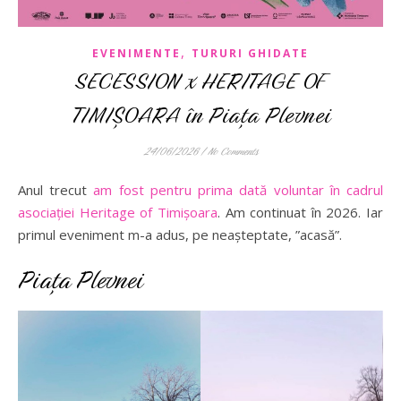
,
EVENIMENTE
TURURI GHIDATE
SECESSION x HERITAGE OF
TIMIȘOARA în Piața Plevnei
24/06/2026
/
No Comments
Anul trecut
am fost pentru prima dată voluntar în cadrul
asociației Heritage of Timișoara
. Am continuat în 2026. Iar
primul eveniment m-a adus, pe neașteptate, ”acasă”.
Piața Plevnei