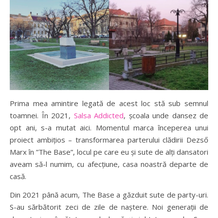
Prima mea amintire legată de acest loc stă sub semnul
toamnei. În 2021,
Salsa Addicted
, școala unde dansez de
opt ani, s-a mutat aici. Momentul marca începerea unui
proiect ambițios – transformarea parterului clădirii Dezső
Marx în ”The Base”, locul pe care eu și sute de alți dansatori
aveam să-l numim, cu afecțiune, casa noastră departe de
casă.
Din 2021 până acum, The Base a găzduit sute de party-uri.
S-au sărbătorit zeci de zile de naștere. Noi generații de