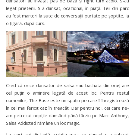
dansatori au învățat pas de bază și right turn acolo. S-au
legat prietenii. S-a dansat, ocazional, în piață. Teii din parc
au fost martori la sute de conversații purtate pe șoptite, la
o țigară, după curs.
Cred că orice dansator de salsa sau bachata din oraș are
cel puțin o amintire legată de acest loc. Pentru restul
oamenilor, The Base este un spațiu pe care îl înregistrează
în cel mai fericit caz în treacăt. Dar pentru noi, cei care ne-
am petrecut nopțile dansând până târziu pe Marc Anthony,
Salsa Addicted rămâne un loc magic.
La cinci ani distanță, relația mea cu dansul s-a relaxat