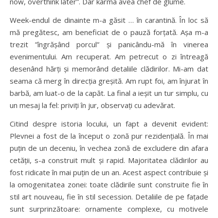
now, overthink later”. Dar karma avea chef de glume.
Week-endul de dinainte m-a găsit … în carantină. În loc să
mă pregătesc, am beneficiat de o pauză forțată. Așa m-a
trezit ”îngrășând porcul” și panicându-mă în vinerea
evenimentului. Am recuperat. Am petrecut o zi întreagă
desenând hărți și memorând detaliile clădirilor. Mi-am dat
seama că merg în direcția greșită. Am rupt foi, am înjurat în
barbă, am luat-o de la capăt. La final a ieșit un tur simplu, cu
un mesaj la fel: priviți în jur, observați cu adevărat.
Citind despre istoria locului, un fapt a devenit evident:
Plevnei a fost de la început o zonă pur rezidențială. În mai
puțin de un deceniu, în vechea zonă de excludere din afara
cetății, s-a construit mult și rapid. Majoritatea clădirilor au
fost ridicate în mai puțin de un an. Acest aspect contribuie și
la omogenitatea zonei: toate clădirile sunt construite fie în
stil art nouveau, fie în stil secession. Detaliile de pe fațade
sunt surprinzătoare: ornamente complexe, cu motivele