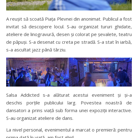
A reușit să scoată Piața Plevnei din anonimat. Publicul a fost
invitat să descopere locul. S-au organizat tururi ghidate,
ateliere de linogravură, desen și colorat pe șevalete, teatru
de păpuși. S-a desenat cu creta pe stradă. S-a stat în iarbă,
s-a ascultat jazz până târziu.
Salsa Addicted s-a alăturat acestui eveniment și și-a
deschis porțile publicului larg. Povestea noastră de
dansatori a prins viață sub forma unei expoziții interactive.
S-au organizat ateliere de dans.
La nivel personal, evenimentul a marcat o premieră: pentru
prima dată în viață, am fost ghid.