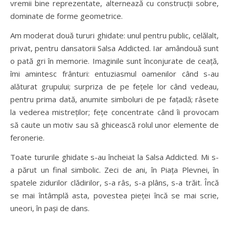
vremii bine reprezentate, alternează cu construcții sobre,
dominate de forme geometrice.
Am moderat două tururi ghidate: unul pentru public, celălalt,
privat, pentru dansatorii Salsa Addicted. Iar amândouă sunt
o pată gri în memorie. Imaginile sunt înconjurate de ceață,
îmi amintesc frânturi: entuziasmul oamenilor când s-au
alăturat grupului; surpriza de pe fețele lor când vedeau,
pentru prima dată, anumite simboluri de pe fațadă; râsete
la vederea mistreților; fețe concentrate când îi provocam
să caute un motiv sau să ghicească rolul unor elemente de
feronerie.
Toate tururile ghidate s-au încheiat la Salsa Addicted. Mi s-
a părut un final simbolic. Zeci de ani, în Piața Plevnei, în
spatele zidurilor clădirilor, s-a râs, s-a plâns, s-a trăit. Încă
se mai întâmplă asta, povestea pieței încă se mai scrie,
uneori, în pași de dans.