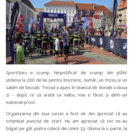
SportGuru e scump. Nejustificat de scump. Am plătit
undeva la 200 de lei pentru înscriere, număr, un tricou și un
salam de biscuiți. Tricoul a ajuns în teancul de donații a doua
zi – după ce că arată ca naiba, mai e făcut și dintr-un
material prost.
Organizarea din ziua cursei a fost ok. Am apreciat că au
schimbat punctul de start. Nu am apreciat că tot ne-au
băgat pe gât piatra cubică din Unirii :))). Gluma la o parte, la