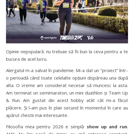
Opinie nepopulară: nu trebuie să fii bun la ceva pentru a te
bucura de acel lucru.
Alergatul m-a salvat în pandemie. Mi-a dat un ”proiect” într-
o perioadă când toate celelalte opțiuni dispăreau una după
alta. O vreme am considerat necesar să muncesc la asta.
Am terminat un semimaraton, un mini duathlon și Team Up
& Run. Am gustat din acest hobby atât cât mi-a făcut
plăcere. Și l-am pus în plan secund în momentul în care au
apărut chestii mai interesante.
Filosofia mea pentru 2026 e simplă:
show up and run
.
Atât. Nu îmi pasă de timpi, nu mă antrenez constant.