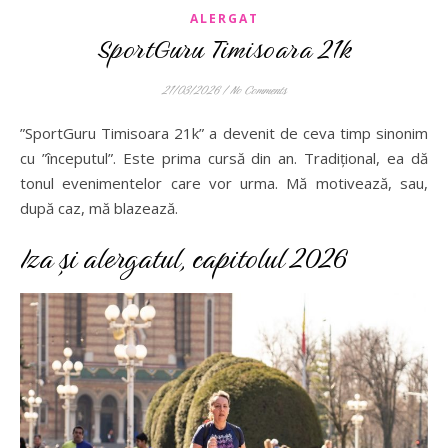
ALERGAT
SportGuru Timisoara 21k
21/03/2026
/
No Comments
”SportGuru Timisoara 21k” a devenit de ceva timp sinonim
cu ”începutul”. Este prima cursă din an. Tradițional, ea dă
tonul evenimentelor care vor urma. Mă motivează, sau,
după caz, mă blazează.
Iza și alergatul, capitolul 2026