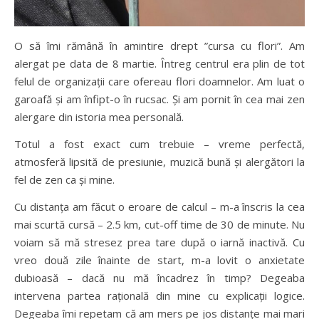
O să îmi rămână în amintire drept ”cursa cu flori”. Am
alergat pe data de 8 martie. Întreg centrul era plin de tot
felul de organizații care ofereau flori doamnelor. Am luat o
garoafă și am înfipt-o în rucsac. Și am pornit în cea mai zen
alergare din istoria mea personală.
Totul a fost exact cum trebuie – vreme perfectă,
atmosferă lipsită de presiunie, muzică bună și alergători la
fel de zen ca și mine.
Cu distanța am făcut o eroare de calcul – m-a înscris la cea
mai scurtă cursă – 2.5 km, cut-off time de 30 de minute. Nu
voiam să mă stresez prea tare după o iarnă inactivă. Cu
vreo două zile înainte de start, m-a lovit o anxietate
dubioasă – dacă nu mă încadrez în timp? Degeaba
intervena partea rațională din mine cu explicații logice.
Degeaba îmi repetam că am mers pe jos distanțe mai mari