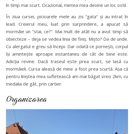
în timp mai scurt. Ocazional, mintea mea devine un loc ostil.
În ziua cursei, picioarele mele au zis ”gata” și au intrat în
lead. Creierul meu, luat prin surprindere, a apucat să
mormăie un ”stai, ce?”. Mai mult de atât nu a avut timp să
obiecteze – deja se vedea linia de finiș. Mișto? Da de unde.
Cu alergatul e greu să începi. Dar odată ce pornești, corpul
își amintește aproape instantaneu de cât de bine este.
Adicția revine. Dacă traseul este prea scurt, se lasă cu
mormăieli. Cursa aleasă de mine a fost prea scurtă. Așa că
pentru liniștea mea sufletească am mai băgat vreo 2km, cu
medalia de gât, prin cartier.
Organizarea