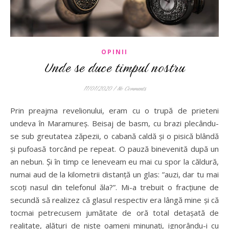
OPINII
Unde se duce timpul nostru
11/01/2020
/
No Comments
Prin preajma revelionului, eram cu o trupă de prieteni
undeva în Maramureș. Beisaj de basm, cu brazi plecându-
se sub greutatea zăpezii, o cabană caldă și o pisică blândă
și pufoasă torcând pe repeat. O pauză binevenită după un
an nebun. Și în timp ce leneveam eu mai cu spor la căldură,
numai aud de la kilometrii distanță un glas: ”auzi, dar tu mai
scoți nasul din telefonul ăla?”. Mi-a trebuit o fracțiune de
secundă să realizez că glasul respectiv era lângă mine și că
tocmai petrecusem jumătate de oră total detașată de
realitate, alături de niște oameni minunați, ignorându-i cu