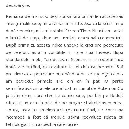
desăvârșire.
Remarca de mai sus, deși spusă fără urmă de răutate sau
intenții malițioase, mi-a rămas în minte. Așa că la scurt timp
după revenire, mi-am instalat Screen Time. Nu mi-am setat
o limită de timp, doar am urmărit ocazional cronometrul.
După prima zi, acesta indica undeva la cinci ore petrecute
pe telefon, asta în condițiile în care ziua fusese, după
standardele mele, ”productivă”. Scenariul s-a repetat încă
două zile la rând, cu rezultate la fel de exasperante. 5-6
ore dintr-o zi petrecute butonând. A nu se înțelege că mi-
am petrecut primele zile din an în pat. O parte
semnificativă din acele ore a fost un cumul de Pokemon Go
jucat în drum spre diverse comisioane, postări pe Reddit
citite cu un ochi la oala de pe aragaz și altele asemenea.
Totuși, asta nu ameliorează rezultatul final, iar concluzia
incomodă a fost că trebuie să-mi reevaluez relația cu
tehnologia. E un aspect la care lucrez.