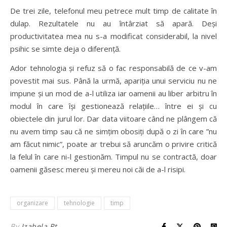
De trei zile, telefonul meu petrece mult timp de calitate în
dulap. Rezultatele nu au întârziat să apară. Deși
productivitatea mea nu s-a modificat considerabil, la nivel
psihic se simte deja o diferență.
Ador tehnologia și refuz să o fac responsabilă de ce v-am
povestit mai sus. Până la urmă, apariția unui serviciu nu ne
impune și un mod de a-l utiliza iar oamenii au liber arbitru în
modul în care își gestionează relațiile… între ei și cu
obiectele din jurul lor. Dar data viitoare când ne plângem că
nu avem timp sau că ne simțim obosiți după o zi în care ”nu
am făcut nimic”, poate ar trebui să aruncăm o privire critică
la felul în care ni-l gestionăm. Timpul nu se contractă, doar
oamenii găsesc mereu și mereu noi căi de a-l risipi.
organizare
tehnologie
timp
By
Izabela Rt