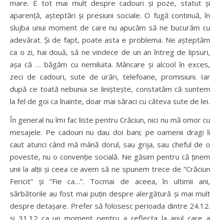
mare. E tot mai mult despre cadouri și poze, statut și
aparență, așteptări și presiuni sociale. O fugă continuă, în
slujba unui moment de care nu apucăm să ne bucurăm cu
adevărat. Și de fapt, poate asta e problema. Ne așteptăm
ca o zi, hai două, să ne vindece de un an întreg de lipsuri,
așa că … băgăm cu nemiluita. Mâncare și alcool în exces,
zeci de cadouri, sute de urări, telefoane, promisiuni. Iar
după ce toată nebunia se liniștește, constatăm că suntem
la fel de goi ca înainte, doar mai săraci cu câteva sute de lei.
În general nu îmi fac liste pentru Crăciun, nici nu mă omor cu
mesajele. Pe cadouri nu dau doi bani; pe oamenii dragi îi
caut atunci când mă mână dorul, sau grija, sau cheful de o
poveste, nu o convenție socială. Ne găsim pentru că ținem
unii la alții și ceea ce avem să ne spunem trece de ”Crăciun
Fericit” și ”Fie ca…”. Tocmai de aceea, în ultimii ani,
sărbătorile au fost mai puțin despre alergătură și mai mult
despre detașare. Prefer să folosesc perioada dintre 24.12.
și 31.12 ca un moment pentru a reflecta la anul care a