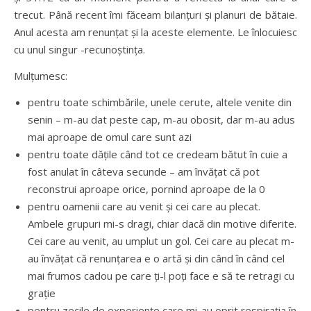
trecut. Până recent îmi făceam bilanțuri și planuri de bătaie.
Anul acesta am renunțat și la aceste elemente. Le înlocuiesc
cu unul singur -recunoștința.
Mulțumesc:
pentru toate schimbările, unele cerute, altele venite din
senin – m-au dat peste cap, m-au obosit, dar m-au adus
mai aproape de omul care sunt azi
pentru toate dățile când tot ce credeam bătut în cuie a
fost anulat în câteva secunde – am învățat că pot
reconstrui aproape orice, pornind aproape de la 0
pentru oamenii care au venit și cei care au plecat.
Ambele grupuri mi-s dragi, chiar dacă din motive diferite.
Cei care au venit, au umplut un gol. Cei care au plecat m-
au învățat că renunțarea e o artă și din când în când cel
mai frumos cadou pe care ți-l poți face e să te retragi cu
grație
pentru zecile de experiențe care mi-au oprit respirația în