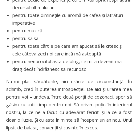
decursul ultimului an.
pentru toate diminețile cu aromă de cafea și lătrături
imperative
pentru muzică
pentru salsa
pentru toate cărțile pe care am apucat să le citesc și
cele câteva zeci noi care încă mă asteaptă
pentru nenorocitul asta de blog, ce mi-a devenit mai
drag decât îndrăznesc să recunosc
Nu-mi plac sărbătorile, nici urările de circumstanță. În
schimb, cred în puterea introspecției. De aici și urarea mea
pentru voi – undeva, între două porții de cozonaci, sper să
găsim cu toții timp pentru noi. Să privim puțin în interiorul
nostru, la ce ne-a făcut cu adevărat fericiți și la ce a fost
doar o iluzie. Și cu asta în minte să începem un an nou. Unul
lipsit de balast, convenții și cuvinte în exces.