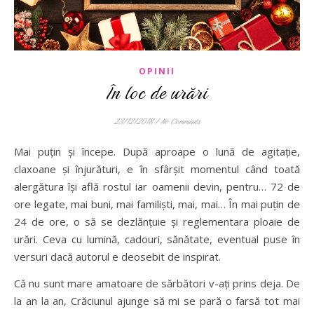
OPINII
În loc de urări
23/12/2018
/
No Comments
Mai puțin și începe. După aproape o lună de agitație,
claxoane și înjurături, e în sfârșit momentul când toată
alergătura își află rostul iar oamenii devin, pentru… 72 de
ore legate, mai buni, mai familiști, mai, mai… În mai puțin de
24 de ore, o să se dezlănțuie și reglementara ploaie de
urări. Ceva cu lumină, cadouri, sănătate, eventual puse în
versuri dacă autorul e deosebit de inspirat.
Că nu sunt mare amatoare de sărbători v-ați prins deja. De
la an la an, Crăciunul ajunge să mi se pară o farsă tot mai