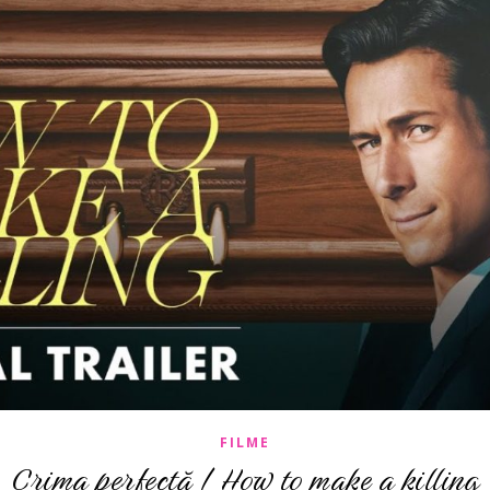
FILME
Crima perfectă / How to make a killing