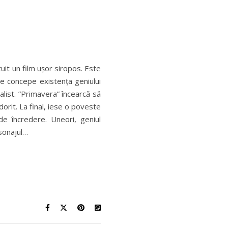
uit un film ușor siropos. Este
ate concepe existența geniului
alist. ”Primavera” încearcă să
dorit. La final, iese o poveste
e încredere. Uneori, geniul
sonajul…