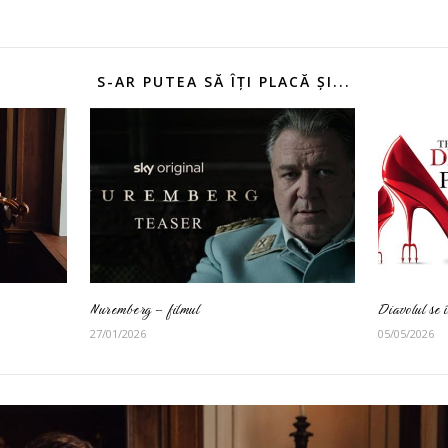
S-AR PUTEA SĂ ÎȚI PLACĂ ȘI...
Nuremberg – filmul
Diavolul se
27/01/2026
05/05/2026