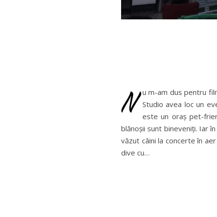
N
u m-am dus pentru fi
Studio avea loc un eve
este un oraș pet-frie
blănoșii sunt bineveniți. Iar î
văzut câini la concerte în aer
dive cu…