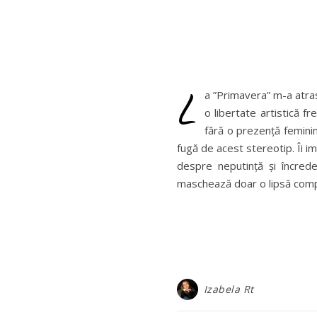
L
a ”Primavera” m-a atras
o libertate artistică f
fără o prezență feminin
fugă de acest stereotip. Îi im
despre neputință și încred
maschează doar o lipsă compl
Izabela Rt