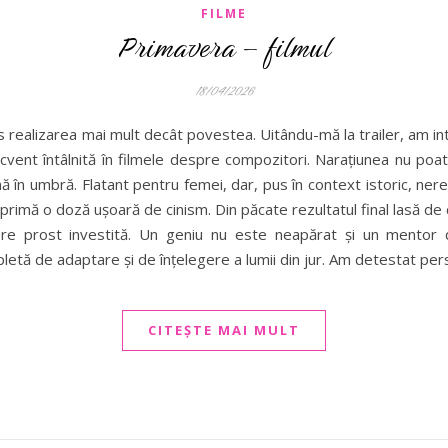
FILME
Primavera – filmul
18/04/2026
 realizarea mai mult decât povestea. Uitându-mă la trailer, am int
recvent întâlnită în filmele despre compozitori. Narațiunea nu po
ă în umbră. Flatant pentru femei, dar, pus în context istoric, nere
primă o doză ușoară de cinism. Din păcate rezultatul final lasă de 
ere prost investită. Un geniu nu este neapărat și un mentor d
etă de adaptare și de înțelegere a lumii din jur. Am detestat per
CITEȘTE MAI MULT