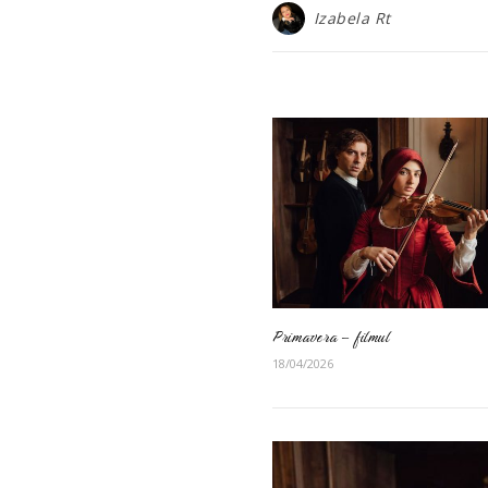
Izabela Rt
Primavera – filmul
18/04/2026