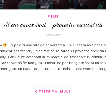
FILME
Al cui câine sunt – proiecție caritabilă
30/07/2026
lm
. După o zi marcată de aniversarea STPT, seara m-a prins pre
niment pet friendly. Prea fain ca să ratez. O proiecție specială
ndly. Câinii sunt acceptați în mijloacele de transport în comun,
n caz că vor să fie fancy, câinii noștri ne pot însoți oricând la un s
 liber și am un istoric de participări cu Linda la concursuri de aler
CITEȘTE MAI MULT