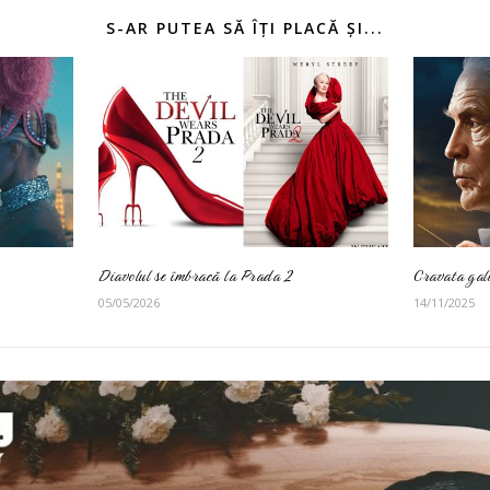
S-AR PUTEA SĂ ÎȚI PLACĂ ȘI...
Diavolul se îmbracă la Prada 2
Cravata gal
05/05/2026
14/11/2025