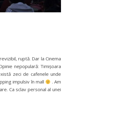
vizibil, ruptă. Dar la Cinema
 Opinie nepopulară: Timișoara
 există zeci de cafenele unde
hopping impulsiv în mall
. Am
gare. Ca sclav personal al unei