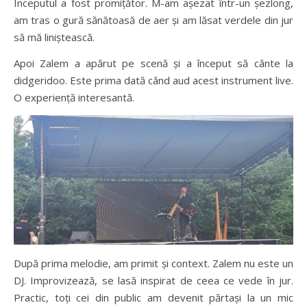
Începutul a fost promițător. M-am așezat într-un șezlong,
am tras o gură sănătoasă de aer și am lăsat verdele din jur
să mă liniștească.
Apoi Zalem a apărut pe scenă și a început să cânte la
didgeridoo. Este prima dată când aud acest instrument live.
O experiență interesantă.
După prima melodie, am primit și context. Zalem nu este un
DJ. Improvizează, se lasă inspirat de ceea ce vede în jur.
Practic, toți cei din public am devenit părtași la un mic