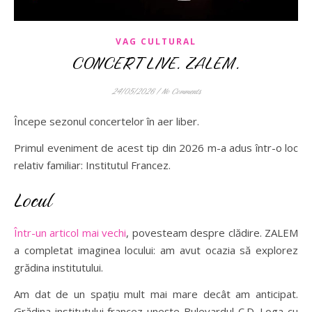
VAG CULTURAL
CONCERT LIVE. ZALEM.
24/05/2026
/
No Comments
Începe sezonul concertelor în aer liber.
Primul eveniment de acest tip din 2026 m-a adus într-o loc
relativ familiar: Institutul Francez.
Locul
Într-un articol mai vechi
, povesteam despre clădire. ZALEM
a completat imaginea locului: am avut ocazia să explorez
grădina institutului.
Am dat de un spațiu mult mai mare decât am anticipat.
Grădina institutului francez unește Bulevardul C.D. Loga cu