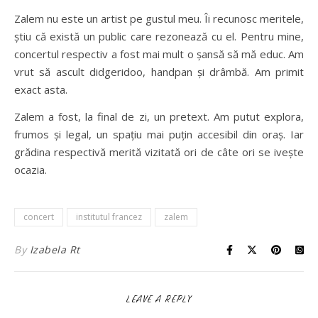
Zalem nu este un artist pe gustul meu. Îi recunosc meritele,
știu că există un public care rezonează cu el. Pentru mine,
concertul respectiv a fost mai mult o șansă să mă educ. Am
vrut să ascult didgeridoo, handpan și drâmbă. Am primit
exact asta.
Zalem a fost, la final de zi, un pretext. Am putut explora,
frumos și legal, un spațiu mai puțin accesibil din oraș. Iar
grădina respectivă merită vizitată ori de câte ori se ivește
ocazia.
concert
institutul francez
zalem
By
Izabela Rt
LEAVE A REPLY