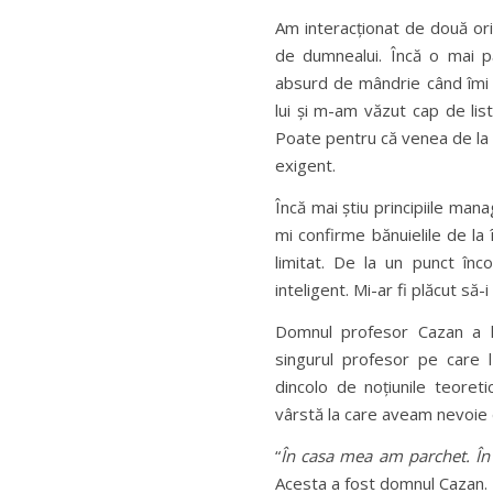
Am interacționat de două ori
de dumnealui. Încă o mai pă
absurd de mândrie când îmi a
lui și m-am văzut cap de lis
Poate pentru că venea de la u
exigent.
Încă mai știu principiile mana
mi confirme bănuielile de l
limitat. De la un punct în
inteligent. Mi-ar fi plăcut să
Domnul profesor Cazan a l
singurul profesor pe care l
dincolo de noțiunile teoret
vârstă la care aveam nevoie 
“
În casa mea am parchet. În
Acesta a fost domnul Cazan.