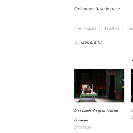
Odihnească-se în pace.
emil cazan
facultate
m
By
Izabela Rt
Der Zauberberg la Teatrul
2
German
27/05/2026