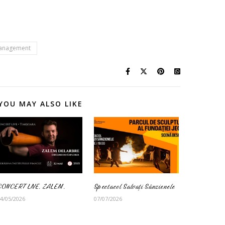
anagement
YOU MAY ALSO LIKE
CONCERT LIVE. ZALEM.
Spectacol Salvați Sânzienele
4/05/2026
07/07/2026