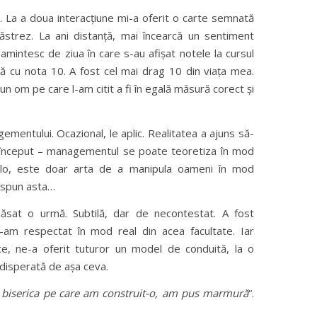
. La a doua interacțiune mi-a oferit o carte semnată
strez. La ani distanță, mai încearcă un sentiment
mintesc de ziua în care s-au afișat notele la cursul
tă cu nota 10. A fost cel mai drag 10 din viața mea.
n om pe care l-am citit a fi în egală măsură corect și
gementului. Ocazional, le aplic. Realitatea a ajuns să-
a început – managementul se poate teoretiza în mod
colo, este doar arta de a manipula oameni în mod
-i spun asta…
ăsat o urmă. Subtilă, dar de necontestat. A fost
-am respectat în mod real din acea facultate. Iar
ice, ne-a oferit tuturor un model de conduită, la o
disperată de așa ceva.
 biserica pe care am construit-o, am pus marmură
“.