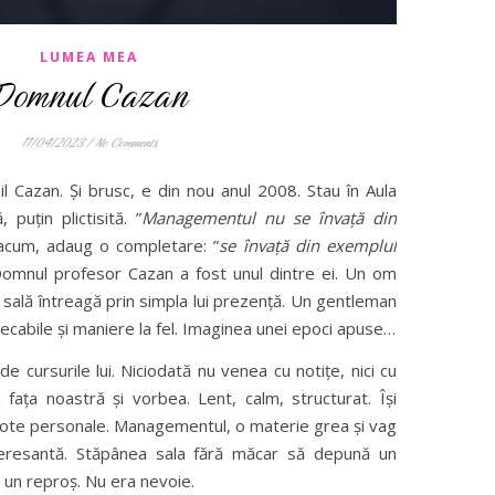
LUMEA MEA
Domnul Cazan
11/04/2023
/
No Comments
mil Cazan. Și brusc, e din nou anul 2008. Stau în Aula
puțin plictisită. ”
Managementul nu se învață din
acum, adaug o completare: ”
se învață din exemplul
Domnul profesor Cazan a fost unul dintre ei. Un om
 sală întreagă prin simpla lui prezență. Un gentleman
cabile și maniere la fel. Imaginea unei epoci apuse…
de cursurile lui. Niciodată nu venea cu notițe, nici cu
fața noastră și vorbea. Lent, calm, structurat. Își
dote personale. Managementul, o materie grea și vag
teresantă. Stăpânea sala fără măcar să depună un
 un reproș. Nu era nevoie.