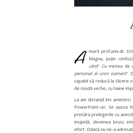
A
murit prof.univ.dr. E
Magna, puțin confuză, 
cărți
”. Cu mintea de 
personal al unor oameni
”. 
capabil să reducă la tăcere o
de modă veche, cu haine impe
La ani distanță îmi amintesc 
PowerPoint-uri. Se așeza în 
presăra prelegerile cu anec
insipidă, devenea brusc in
efort. Odată nu ne-a adresat