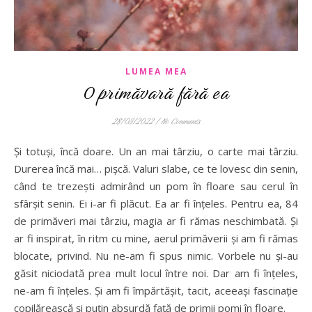
LUMEA MEA
O primăvară fără ea
28/03/2022
/
No Comments
Și totuși, încă doare. Un an mai târziu, o carte mai târziu.
Durerea încă mai… pișcă. Valuri slabe, ce te lovesc din senin,
când te trezești admirând un pom în floare sau cerul în
sfârșit senin. Ei i-ar fi plăcut. Ea ar fi înțeles. Pentru ea, 84
de primăveri mai târziu, magia ar fi rămas neschimbată. Și
ar fi inspirat, în ritm cu mine, aerul primăverii și am fi rămas
blocate, privind. Nu ne-am fi spus nimic. Vorbele nu și-au
găsit niciodată prea mult locul între noi. Dar am fi înțeles,
ne-am fi înțeles. Și am fi împărtășit, tacit, aceeași fascinație
copilărească și puțin absurdă față de primii pomi în floare.