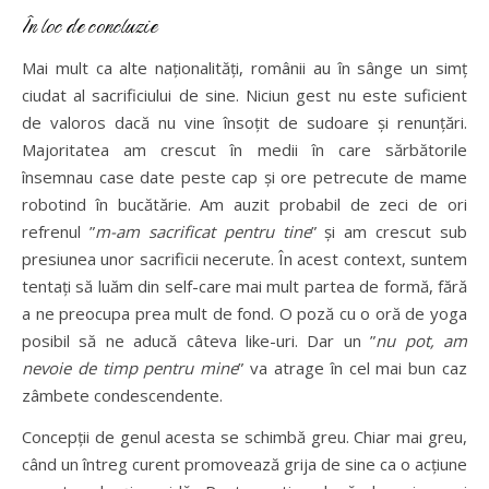
În loc de concluzie
Mai mult ca alte naționalități, românii au în sânge un simț
ciudat al sacrificiului de sine. Niciun gest nu este suficient
de valoros dacă nu vine însoțit de sudoare și renunțări.
Majoritatea am crescut în medii în care sărbătorile
însemnau case date peste cap și ore petrecute de mame
robotind în bucătărie. Am auzit probabil de zeci de ori
refrenul ”
m-am sacrificat pentru tine
” și am crescut sub
presiunea unor sacrificii necerute. În acest context, suntem
tentați să luăm din self-care mai mult partea de formă, fără
a ne preocupa prea mult de fond. O poză cu o oră de yoga
posibil să ne aducă câteva like-uri. Dar un ”
nu pot, am
nevoie de timp pentru mine
” va atrage în cel mai bun caz
zâmbete condescendente.
Concepții de genul acesta se schimbă greu. Chiar mai greu,
când un întreg curent promovează grija de sine ca o acțiune