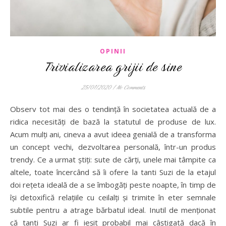
OPINII
Trivializarea grijii de sine
25/01/2020
/
No Comments
Observ tot mai des o tendință în societatea actuală de a
ridica necesități de bază la statutul de produse de lux.
Acum mulți ani, cineva a avut ideea genială de a transforma
un concept vechi, dezvoltarea personală, într-un produs
trendy. Ce a urmat știți: sute de cărți, unele mai tâmpite ca
altele, toate încercând să îi ofere la tanti Suzi de la etajul
doi rețeta ideală de a se îmbogăți peste noapte, în timp de
își detoxifică relațiile cu ceilalți și trimite în eter semnale
subtile pentru a atrage bărbatul ideal. Inutil de menționat
că tanti Suzi ar fi ieșit probabil mai câștigată dacă în