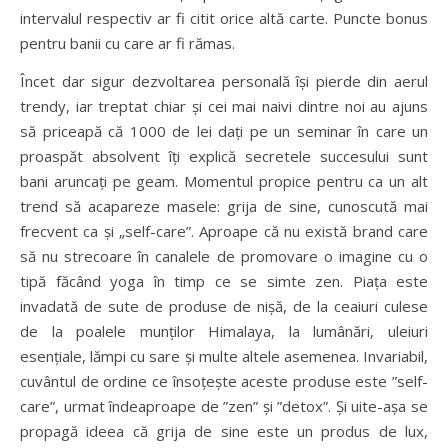
intervalul respectiv ar fi citit orice altă carte. Puncte bonus
pentru banii cu care ar fi rămas.
Încet dar sigur dezvoltarea personală își pierde din aerul
trendy, iar treptat chiar și cei mai naivi dintre noi au ajuns
să priceapă că 1000 de lei dați pe un seminar în care un
proaspăt absolvent îți explică secretele succesului sunt
bani aruncați pe geam. Momentul propice pentru ca un alt
trend să acapareze masele: grija de sine, cunoscută mai
frecvent ca și „self-care”. Aproape că nu există brand care
să nu strecoare în canalele de promovare o imagine cu o
tipă făcând yoga în timp ce se simte zen. Piața este
invadată de sute de produse de nișă, de la ceaiuri culese
de la poalele munților Himalaya, la lumânări, uleiuri
esențiale, lămpi cu sare și multe altele asemenea. Invariabil,
cuvântul de ordine ce însoțește aceste produse este ”self-
care”, urmat îndeaproape de ”zen” și ”detox”. Și uite-așa se
propagă ideea că grija de sine este un produs de lux,