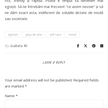
roz, trendy și rapidă. Poate e timpul să devenim mai
egoiști. Să ne întrebăm mai frecvent ”ce avem nevoie” și să
ne dăm exact asta, indiferent de soluțiile dictate de modă
sau societate.
egoism
grija de sine
self care
trend
By
Izabela Rt
LEAVE A REPLY
Your email address will not be published.
Required fields
are marked
*
Name
*