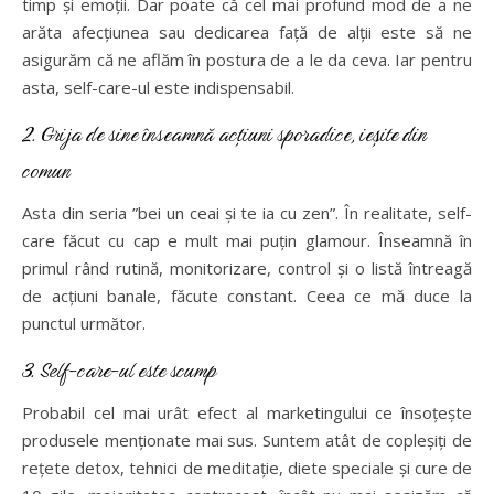
timp și emoții. Dar poate că cel mai profund mod de a ne
arăta afecțiunea sau dedicarea față de alții este să ne
asigurăm că ne aflăm în postura de a le da ceva. Iar pentru
asta, self-care-ul este indispensabil.
2. Grija de sine înseamnă acțiuni sporadice, ieșite din
comun
Asta din seria ”bei un ceai și te ia cu zen”. În realitate, self-
care făcut cu cap e mult mai puțin glamour. Înseamnă în
primul rând rutină, monitorizare, control și o listă întreagă
de acțiuni banale, făcute constant. Ceea ce mă duce la
punctul următor.
3. Self-care-ul este scump
Probabil cel mai urât efect al marketingului ce însoțește
produsele menționate mai sus. Suntem atât de copleșiți de
rețete detox, tehnici de meditație, diete speciale și cure de