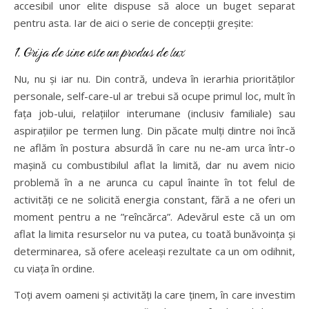
accesibil unor elite dispuse să aloce un buget separat
pentru asta. Iar de aici o serie de concepții greșite:
1. Grija de sine este un produs de lux
Nu, nu și iar nu. Din contră, undeva în ierarhia priorităților
personale, self-care-ul ar trebui să ocupe primul loc, mult în
fața job-ului, relațiilor interumane (inclusiv familiale) sau
aspirațiilor pe termen lung. Din păcate mulți dintre noi încă
ne aflăm în postura absurdă în care nu ne-am urca într-o
mașină cu combustibilul aflat la limită, dar nu avem nicio
problemă în a ne arunca cu capul înainte în tot felul de
activități ce ne solicită energia constant, fără a ne oferi un
moment pentru a ne ”reîncărca”. Adevărul este că un om
aflat la limita resurselor nu va putea, cu toată bunăvoința și
determinarea, să ofere aceleași rezultate ca un om odihnit,
cu viața în ordine.
Toți avem oameni și activități la care ținem, în care investim