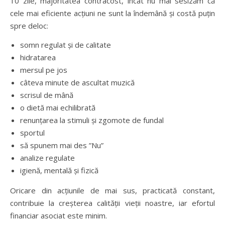
10 zile, majoritatea contracost, încât nu mai sesizăm că
cele mai eficiente acțiuni ne sunt la îndemână și costă puțin
spre deloc:
somn regulat și de calitate
hidratarea
mersul pe jos
câteva minute de ascultat muzică
scrisul de mână
o dietă mai echilibrată
renunțarea la stimuli și zgomote de fundal
sportul
să spunem mai des ”Nu”
analize regulate
igienă, mentală și fizică
Oricare din acțiunile de mai sus, practicată constant,
contribuie la creșterea calității vieții noastre, iar efortul
financiar asociat este minim.