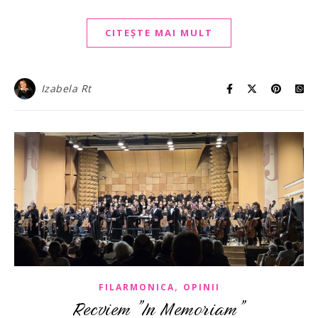
CITEȘTE MAI MULT
Izabela Rt
,
FILARMONICA
OPINII
Recviem ”In Memoriam”