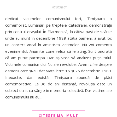
18/12/2025
dedicat victimelor comunismului Ieri, Timișoara a
comemorat. Lumânări pe treptele Catedralei, demonstrații
prin centrul orașului. În Filarmonică, la câțiva pași de scările
unde au murit în decembrie 1989 atâția oameni, a avut loc
un concert vocal în amintirea victimelor. Nu voi comenta
evenimentul. Anumite zone refuz să le ating. Sunt onorată
că am putut participa. Dar aș vrea să analizez puțin titlul.
Victimele comunismului Nu ale revoluției. Avem cifre despre
oamenii care și-au dat viața între 16 și 25 decembrie 1989.
Inexacte, dar există. Timișoara abundă de plăci
comemorative. La 36 de ani distanță, revoluția este un
subiect scris cu sânge în memoria colectivă. Dar victime ale
comunismului nu au…
CITEȘTE MAI MULT