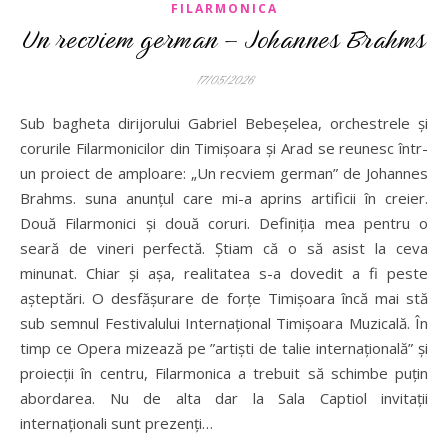
FILARMONICA
Un recviem german – Johannes Brahms
17/05/2026
Sub bagheta dirijorului Gabriel Bebeșelea, orchestrele și
corurile Filarmonicilor din Timișoara și Arad se reunesc într-
un proiect de amploare: „Un recviem german” de Johannes
Brahms. suna anunțul care mi-a aprins artificii în creier.
Două Filarmonici și două coruri. Definiția mea pentru o
seară de vineri perfectă. Știam că o să asist la ceva
minunat. Chiar și așa, realitatea s-a dovedit a fi peste
așteptări. O desfășurare de forțe Timișoara încă mai stă
sub semnul Festivalului Internațional Timișoara Muzicală. În
timp ce Opera mizează pe ”artiști de talie internațională” și
proiecții în centru, Filarmonica a trebuit să schimbe puțin
abordarea. Nu de alta dar la Sala Captiol invitații
internaționali sunt prezenți…