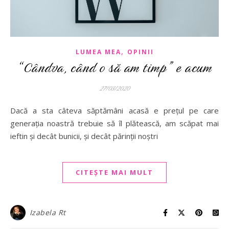
,
LUMEA MEA
OPINII
“Cândva, când o să am timp” e acum
27/03/2020
Dacă a sta câteva săptămâni acasă e prețul pe care
generația noastră trebuie să îl plătească, am scăpat mai
ieftin și decât bunicii, și decât părinții noștri
CITEȘTE MAI MULT
Izabela Rt