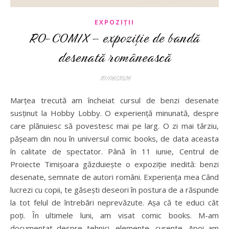
EXPOZIȚII
RO-COMIX – expoziție de bandă
desenată românească
10/06/2026
Marțea trecută am încheiat cursul de benzi desenate
susținut la Hobby Lobby. O experiență minunată, despre
care plănuiesc să povestesc mai pe larg. O zi mai târziu,
pășeam din nou în universul comic books, de data aceasta
în calitate de spectator. Până în 11 iunie, Centrul de
Proiecte Timișoara găzduiește o expoziție inedită: benzi
desenate, semnate de autori români. Experiența mea Când
lucrezi cu copii, te găsești deseori în postura de a răspunde
la tot felul de întrebări neprevăzute. Așa că te educi cât
poți. În ultimele luni, am visat comic books. M-am
documentat despre tehnici, elemente, curente. Apoi am