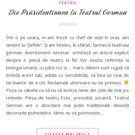
TEATRU
Die Präsidentinnen la Teatrul German
16/05/2026
Într-o joi seara, m-am trezit cu chef de ieșit în oraș. Am
nimerit la ”Șefele”. Și am înteles, în sfârșit, farmecul teatrului
german. Avertisment necesar: urmează un articol explicit
despre o piesă de teatru la fel. Vor exista referințe la
biologia umană, cu părți roz și … maro. Minorii sunt rugați să
închidă acest tab, adulții cu sensibilități, să bea un ceai de
tei înainte de a citi. Reclamații ulterioare nu se primesc.
Poza cu câinele ca să nu vă lezeze nimic din cele de mai jos
retinele. Piesa de teatru Este, previzibil, șocantă. Teatrul
German are o abordare mai puțin tradițională. Abundă
decorurile psihedelice. Nimic nu se potrivește,…
CITEȘTE MAI MULT