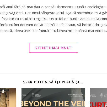
eacă anul fără să mai dau o șansă Filarmonicii. După Candlelight C
uit și vag ostil. Dar omul sfințește locul. Așa că noiembrie m-a găs
fost din cu totul alt registru. Un altfel de public Am ajuns la co
 încât nu îmi doream decât să mă las în scaun, să închid ochii și
armonică, ideea unei ”confruntări” cu lumea mi se părea mai extenu
CITEȘTE MAI MULT
S-AR PUTEA SĂ ÎȚI PLACĂ ȘI...