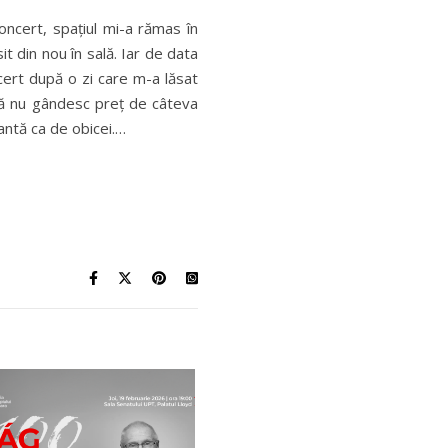
oncert, spațiul mi-a rămas în
it din nou în sală. Iar de data
ncert după o zi care m-a lăsat
 să nu gândesc preț de câteva
antă ca de obicei.…