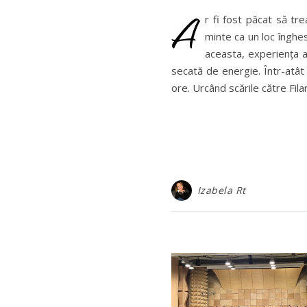
A
r fi fost păcat să tr
minte ca un loc înghes
aceasta, experiența a 
secată de energie. Într-atât
ore. Urcând scările către Fil
Izabela Rt