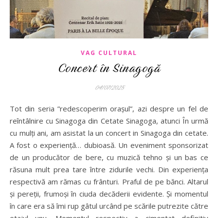
VAG CULTURAL
Concert în Sinagogă
04/07/2025
Tot din seria ”redescoperim orașul”, azi despre un fel de
reîntâlnire cu Sinagoga din Cetate Sinagoga, atunci În urmă
cu mulți ani, am asistat la un concert in Sinagoga din cetate.
A fost o experiență… dubioasă. Un eveniment sponsorizat
de un producător de bere, cu muzică tehno și un bas ce
răsuna mult prea tare între zidurile vechi. Din experiența
respectivă am rămas cu frânturi. Praful de pe bănci. Altarul
și pereții, frumoși în ciuda decăderii evidente. Și momentul
în care era să îmi rup gâtul urcând pe scările putrezite către