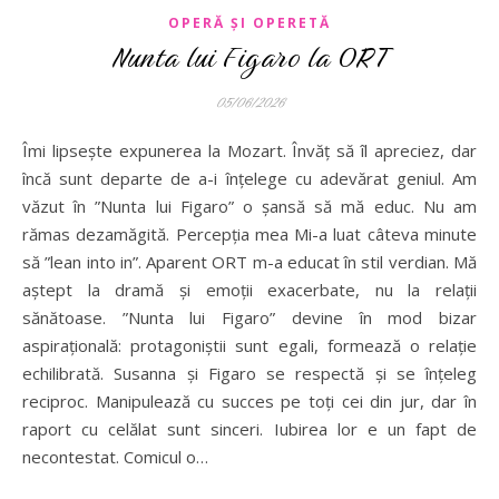
OPERĂ ȘI OPERETĂ
Nunta lui Figaro la ORT
05/06/2026
Îmi lipsește expunerea la Mozart. Învăț să îl apreciez, dar
încă sunt departe de a-i înțelege cu adevărat geniul. Am
văzut în ”Nunta lui Figaro” o șansă să mă educ. Nu am
rămas dezamăgită. Percepția mea Mi-a luat câteva minute
să ”lean into in”. Aparent ORT m-a educat în stil verdian. Mă
aștept la dramă și emoții exacerbate, nu la relații
sănătoase. ”Nunta lui Figaro” devine în mod bizar
aspirațională: protagoniștii sunt egali, formează o relație
echilibrată. Susanna și Figaro se respectă și se înțeleg
reciproc. Manipulează cu succes pe toți cei din jur, dar în
raport cu celălat sunt sinceri. Iubirea lor e un fapt de
necontestat. Comicul o…