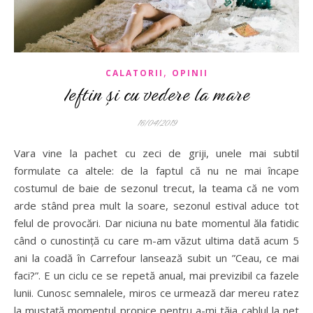
,
CALATORII
OPINII
Ieftin și cu vedere la mare
16/04/2019
Vara vine la pachet cu zeci de griji, unele mai subtil
formulate ca altele: de la faptul că nu ne mai încape
costumul de baie de sezonul trecut, la teama că ne vom
arde stând prea mult la soare, sezonul estival aduce tot
felul de provocări. Dar niciuna nu bate momentul ăla fatidic
când o cunostință cu care m-am văzut ultima dată acum 5
ani la coadă în Carrefour lansează subit un ”Ceau, ce mai
faci?”. E un ciclu ce se repetă anual, mai previzibil ca fazele
lunii. Cunosc semnalele, miros ce urmează dar mereu ratez
la mustață momentul propice pentru a-mi tăia cablul la net