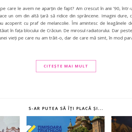
 pe care le avem ne aparțin de fapt? Am crescut în anii ’90, într-u
ace un om din altă țară să ridice din sprâncene. Imagini dure, c
u acoperit cu praf de melancolie. Îmi amintesc de leagănele d
tăiat în fața blocului de Crăciun. De mirosul radiatorului. Dar pe
e unei vieți pe care nu am trăit-o, dar de care mă simt, în mod pa
CITEȘTE MAI MULT
S-AR PUTEA SĂ ÎȚI PLACĂ ȘI...