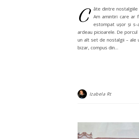
C
âte dintre nostalgiile
Am amintiri care ar f
estompat ușor și s-a
ardeau picioarele. De porcul 
un alt set de nostalgii – al
bizar, compus din…
Izabela Rt