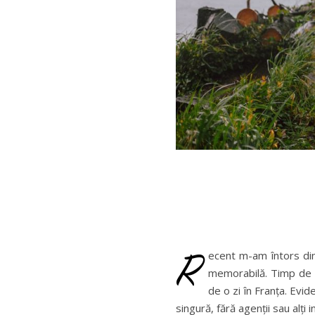
R
ecent m-am întors din
memorabilă. Timp de pl
de o zi în Franța. Evid
singură, fără agenții sau alți 