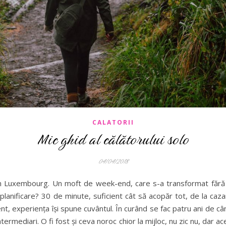
CALATORII
Mic ghid al călătorului solo
04/04/2018
 Luxembourg. Un moft de week-end, care s-a transformat fără ma
anificare? 30 de minute, suficient cât să acopăr tot, de la cazar
ent, experiența își spune cuvântul. În curând se fac patru ani de c
intermediari. O fi fost și ceva noroc chior la mijloc, nu zic nu, dar 