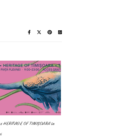
x HERITAGE OF TIMIȘOARA în
i