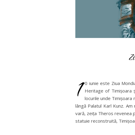
Z
1
0 iunie este Ziua Mondi
Heritage of Timișoara ș
locurile unde Timișoara r
lângă Palatul Karl Kunz. Am n
vară, zeița Theros revenea p
statuie reconstruită, Timișoa