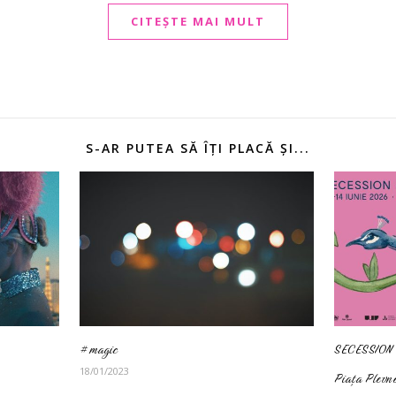
CITEȘTE MAI MULT
S-AR PUTEA SĂ ÎȚI PLACĂ ȘI...
#magic
SECESSION 
18/01/2023
Piața Plevne