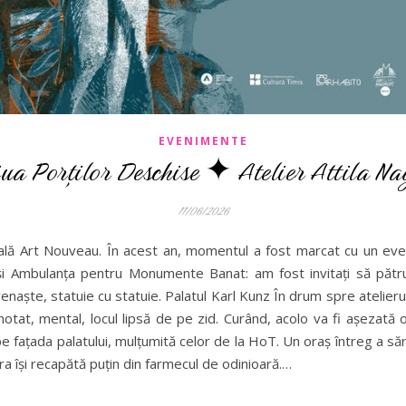
EVENIMENTE
iua Porților Deschise ✦ Atelier Attila Na
11/06/2026
ală Art Nouveau. În acest an, momentul a fost marcat cu un eve
i Ambulanța pentru Monumente Banat: am fost invitați să pătrun
enaște, statuie cu statuie. Palatul Karl Kunz În drum spre atelierul
otat, mental, locul lipsă de pe zid. Curând, acolo va fi așezată o
e fațada palatului, mulțumită celor de la HoT. Un oraș întreg a să
ra își recapătă puțin din farmecul de odinioară.…