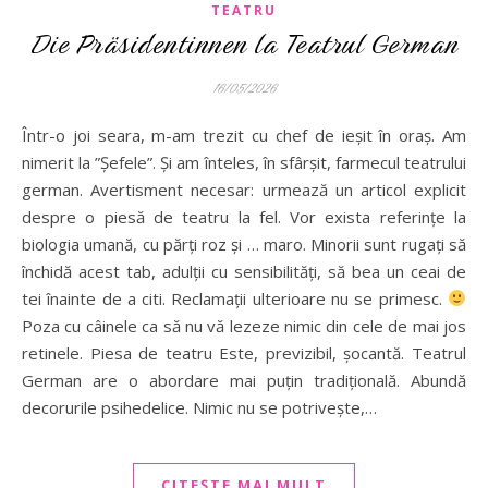
TEATRU
Die Präsidentinnen la Teatrul German
16/05/2026
Într-o joi seara, m-am trezit cu chef de ieșit în oraș. Am
nimerit la ”Șefele”. Și am înteles, în sfârșit, farmecul teatrului
german. Avertisment necesar: urmează un articol explicit
despre o piesă de teatru la fel. Vor exista referințe la
biologia umană, cu părți roz și … maro. Minorii sunt rugați să
închidă acest tab, adulții cu sensibilități, să bea un ceai de
tei înainte de a citi. Reclamații ulterioare nu se primesc.
Poza cu câinele ca să nu vă lezeze nimic din cele de mai jos
retinele. Piesa de teatru Este, previzibil, șocantă. Teatrul
German are o abordare mai puțin tradițională. Abundă
decorurile psihedelice. Nimic nu se potrivește,…
CITEȘTE MAI MULT