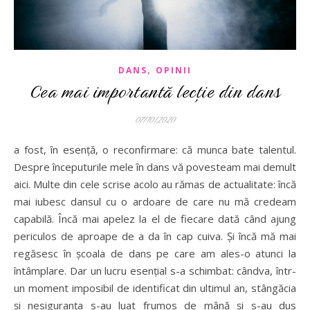
,
DANS
OPINII
Cea mai importantă lecție din dans
07/10/2020
a fost, în esență, o reconfirmare: că munca bate talentul.
Despre începuturile mele în dans vă povesteam mai demult
aici. Multe din cele scrise acolo au rămas de actualitate: încă
mai iubesc dansul cu o ardoare de care nu mă credeam
capabilă. Încă mai apelez la el de fiecare dată când ajung
periculos de aproape de a da în cap cuiva. Și încă mă mai
regăsesc în școala de dans pe care am ales-o atunci la
întâmplare. Dar un lucru esențial s-a schimbat: cândva, într-
un moment imposibil de identificat din ultimul an, stângăcia
și nesiguranța s-au luat frumos de mână și s-au dus