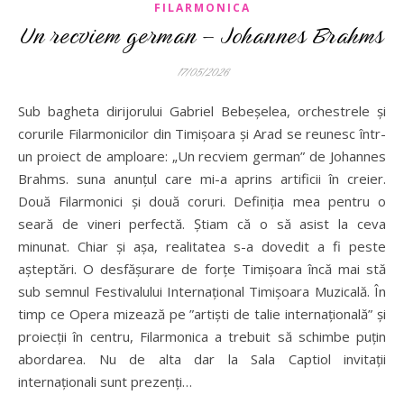
FILARMONICA
Un recviem german – Johannes Brahms
17/05/2026
Sub bagheta dirijorului Gabriel Bebeșelea, orchestrele și
corurile Filarmonicilor din Timișoara și Arad se reunesc într-
un proiect de amploare: „Un recviem german” de Johannes
Brahms. suna anunțul care mi-a aprins artificii în creier.
Două Filarmonici și două coruri. Definiția mea pentru o
seară de vineri perfectă. Știam că o să asist la ceva
minunat. Chiar și așa, realitatea s-a dovedit a fi peste
așteptări. O desfășurare de forțe Timișoara încă mai stă
sub semnul Festivalului Internațional Timișoara Muzicală. În
timp ce Opera mizează pe ”artiști de talie internațională” și
proiecții în centru, Filarmonica a trebuit să schimbe puțin
abordarea. Nu de alta dar la Sala Captiol invitații
internaționali sunt prezenți…