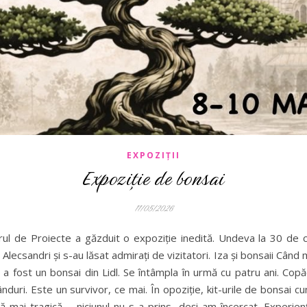
EXPOZIȚII
Expoziție de bonsai
11/05/2026
ul de Proiecte a găzduit o expoziție inedită. Undeva la 30 de co
e Alecsandri și s-au lăsat admirați de vizitatori. Iza și bonsaii Câ
i a fost un bonsai din Lidl. Se întâmpla în urmă cu patru ani. Copăc
ânduri. Este un survivor, ce mai. În opoziție, kit-urile de bonsai c
mai tragică – niciunul nu s-a prins, deși am încercat. Experi