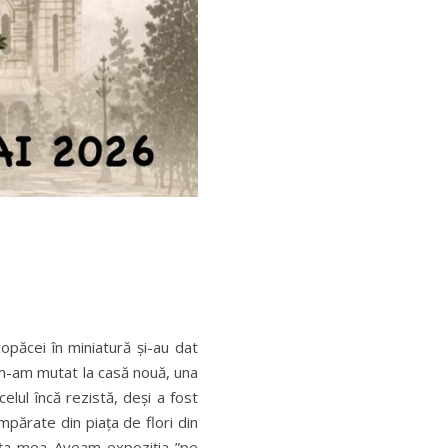
păcei în miniatură și-au dat
nd m-am mutat la casă nouă, una
elul încă rezistă, deși a fost
umpărate din piața de flori din
ența mea Aveam expoziția ”pe