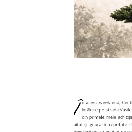
Î
n acest week-end, Centr
întâlnire pe strada Vasil
din primele mele achiziți
uitat și ignorat în repetate r
Amsterdam au avut o soartă 