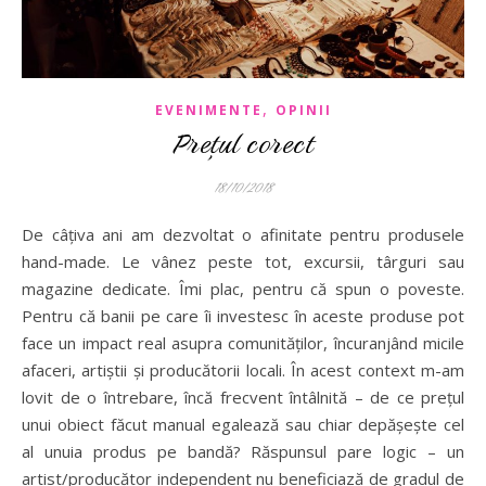
,
EVENIMENTE
OPINII
Prețul corect
18/10/2018
De câțiva ani am dezvoltat o afinitate pentru produsele
hand-made. Le vânez peste tot, excursii, târguri sau
magazine dedicate. Îmi plac, pentru că spun o poveste.
Pentru că banii pe care îi investesc în aceste produse pot
face un impact real asupra comunităților, încuranjând micile
afaceri, artiștii și producătorii locali. În acest context m-am
lovit de o întrebare, încă frecvent întâlnită – de ce prețul
unui obiect făcut manual egalează sau chiar depășește cel
al unuia produs pe bandă? Răspunsul pare logic – un
artist/producător independent nu beneficiază de gradul de