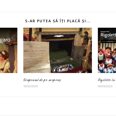
S-AR PUTEA SĂ ÎȚI PLACĂ ȘI...
Scripcarul de pe acoperiș
Rigoletto la
18/02/2026
06/06/2026