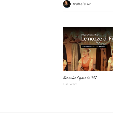
Izabela Rt
Nunta lui Figaro la ORT
05/06/2026