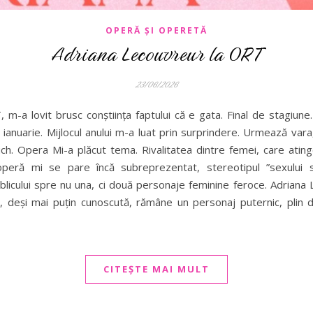
OPERĂ ȘI OPERETĂ
Adriana Lecouvreur la ORT
23/06/2026
 m-a lovit brusc conștiința faptului că e gata. Final de stagiune
ianuarie. Mijlocul anului m-a luat prin surprindere. Urmează vara
uch. Opera Mi-a plăcut tema. Rivalitatea dintre femei, care ating
peră mi se pare încă subreprezentat, stereotipul ”sexului sl
licului spre nu una, ci două personaje feminine feroce. Adriana
, deși mai puțin cunoscută, rămâne un personaj puternic, plin d
CITEȘTE MAI MULT