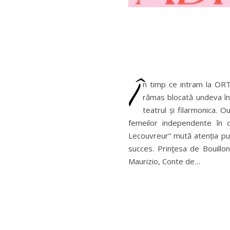
Î
n timp ce intram la ORT,
rămas blocată undeva în 
teatrul și filarmonica. O
femeilor independente în o
Lecouvreur” mută atenția pub
succes. Prinţesa de Bouillon
Maurizio, Conte de…