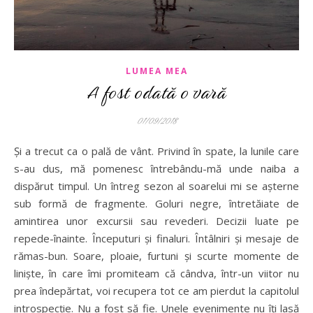
LUMEA MEA
A fost odată o vară
01/09/2018
Și a trecut ca o pală de vânt. Privind în spate, la lunile care
s-au dus, mă pomenesc întrebându-mă unde naiba a
dispărut timpul. Un întreg sezon al soarelui mi se așterne
sub formă de fragmente. Goluri negre, întretăiate de
amintirea unor excursii sau revederi. Decizii luate pe
repede-înainte. Începuturi și finaluri. Întâlniri și mesaje de
rămas-bun. Soare, ploaie, furtuni și scurte momente de
liniște, în care îmi promiteam că cândva, într-un viitor nu
prea îndepărtat, voi recupera tot ce am pierdut la capitolul
introspecție. Nu a fost să fie. Unele evenimente nu îți lasă