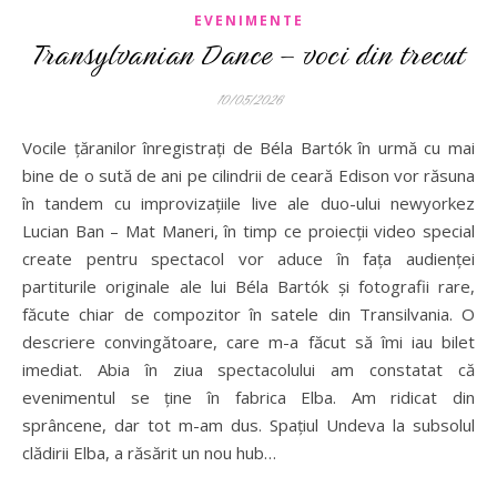
EVENIMENTE
Transylvanian Dance – voci din trecut
10/05/2026
Vocile țăranilor înregistrați de Béla Bartók în urmă cu mai
bine de o sută de ani pe cilindrii de ceară Edison vor răsuna
în tandem cu improvizațiile live ale duo-ului newyorkez
Lucian Ban – Mat Maneri, în timp ce proiecții video special
create pentru spectacol vor aduce în fața audienței
partiturile originale ale lui Béla Bartók și fotografii rare,
făcute chiar de compozitor în satele din Transilvania. O
descriere convingătoare, care m-a făcut să îmi iau bilet
imediat. Abia în ziua spectacolului am constatat că
evenimentul se ține în fabrica Elba. Am ridicat din
sprâncene, dar tot m-am dus. Spațiul Undeva la subsolul
clădirii Elba, a răsărit un nou hub…