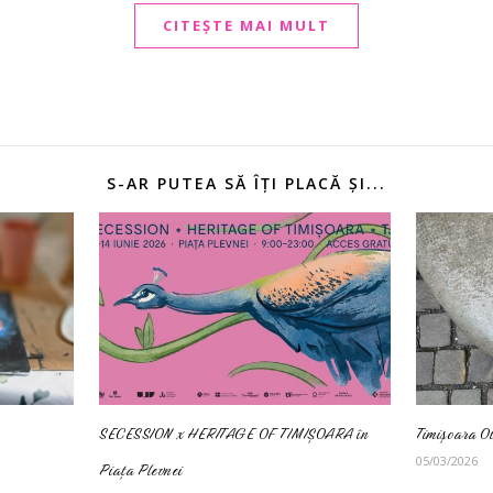
CITEȘTE MAI MULT
S-AR PUTEA SĂ ÎȚI PLACĂ ȘI...
SECESSION x HERITAGE OF TIMIȘOARA în
Timișoara O
05/03/2026
Piața Plevnei