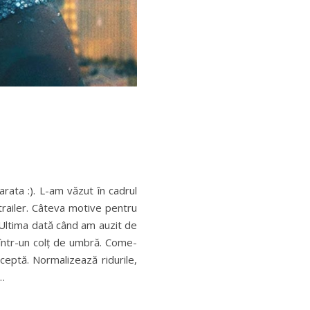
rata :). L-am văzut în cadrul
trailer. Câteva motive pentru
Ultima dată când am auzit de
t într-un colț de umbră. Come-
cceptă. Normalizează ridurile,
i…