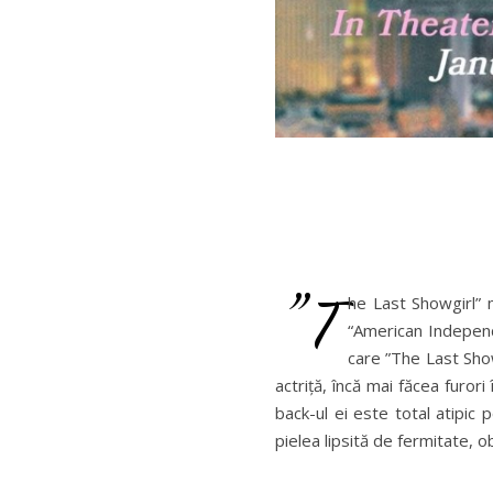
”T
he Last Showgirl” 
“American Independe
care ”The Last Sho
actriță, încă mai făcea furor
back-ul ei este total atipic 
pielea lipsită de fermitate, o