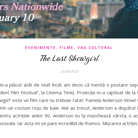
,
,
EVENIMENTE
FILME
VAG CULTURAL
The Last Showgirl
23/06/2025
mi-a plăcut atât de mult încât am decis că merită o postare sepa
nt Film Festival”, la Cinema Timiș. Proiecția m-a captivat de la 
wgirl” este un film care nu trebuie ratat: Pamela Anderson Wow! 
i într-un costum roșu de baie. Anii au trecut, Anderson a dispăru
pentru actrițele anilor 90. Anderson nu își maschează vârsta; o a
boseala. Iar asta mi se pare incredibil de frumos. Mișcarea actrițe