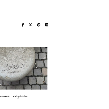
tomană – Tur ghidat