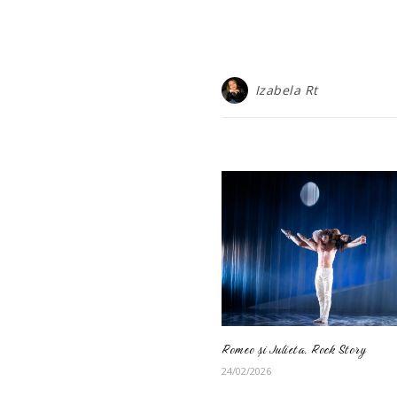
Izabela Rt
Romeo și Julieta. Rock Story
24/02/2026