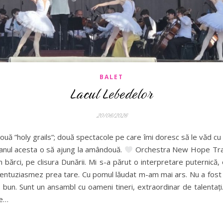
BALET
Lacul Lebedelor
20/06/2026
uă ”holy grails”; două spectacole pe care îmi doresc să le văd cu 
 anul acesta o să ajung la amândouă.
Orchestra New Hope Trail
ărci, pe clisura Dunării. Mi s-a părut o interpretare puternică, 
ntuziasmez prea tare. Cu pomul lăudat m-am mai ars. Nu a fost c
bun. Sunt un ansambl cu oameni tineri, extraordinar de talentați
re…