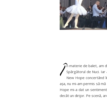
Î
n materie de balet, am do
Spărgătorul de Nuci. Iar
New Hope concertând în b
așa, nu mi-am permis să mă e
Hope mi-a dat un sentiment 
decât un dirijor. Pe scenă, a