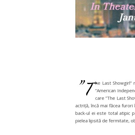
”T
he Last Showgirl” 
“American Independe
care ”The Last Sho
actriță, încă mai făcea furor
back-ul ei este total atipic 
pielea lipsită de fermitate, o