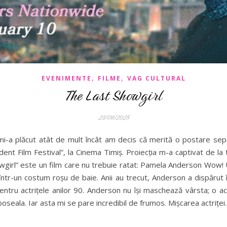
,
,
EVENIMENTE
FILME
VAG CULTURAL
The Last Showgirl
23/06/2025
mi-a plăcut atât de mult încât am decis că merită o postare sepa
nt Film Festival”, la Cinema Timiș. Proiecția m-a captivat de la 
wgirl” este un film care nu trebuie ratat: Pamela Anderson Wow! 
i într-un costum roșu de baie. Anii au trecut, Anderson a dispăru
pentru actrițele anilor 90. Anderson nu își maschează vârsta; o a
boseala. Iar asta mi se pare incredibil de frumos. Mișcarea actrițe