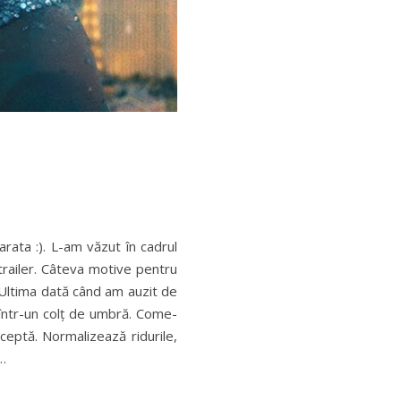
rata :). L-am văzut în cadrul
trailer. Câteva motive pentru
Ultima dată când am auzit de
t într-un colț de umbră. Come-
cceptă. Normalizează ridurile,
i…