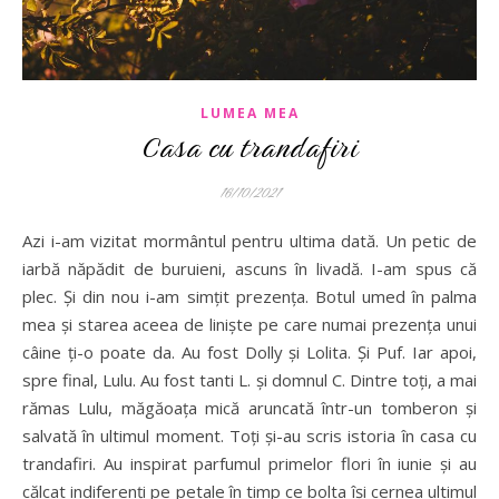
LUMEA MEA
Casa cu trandafiri
16/10/2021
Azi i-am vizitat mormântul pentru ultima dată. Un petic de
iarbă năpădit de buruieni, ascuns în livadă. I-am spus că
plec. Și din nou i-am simțit prezența. Botul umed în palma
mea și starea aceea de liniște pe care numai prezența unui
câine ți-o poate da. Au fost Dolly și Lolita. Și Puf. Iar apoi,
spre final, Lulu. Au fost tanti L. și domnul C. Dintre toți, a mai
rămas Lulu, măgăoața mică aruncată într-un tomberon și
salvată în ultimul moment. Toți și-au scris istoria în casa cu
trandafiri. Au inspirat parfumul primelor flori în iunie și au
călcat indiferenți pe petale în timp ce bolta își cernea ultimul