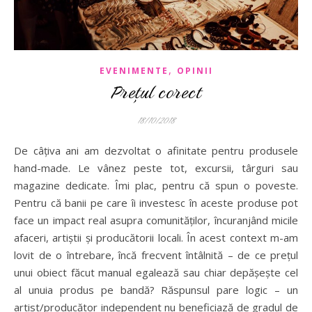
,
EVENIMENTE
OPINII
Prețul corect
18/10/2018
De câțiva ani am dezvoltat o afinitate pentru produsele
hand-made. Le vânez peste tot, excursii, târguri sau
magazine dedicate. Îmi plac, pentru că spun o poveste.
Pentru că banii pe care îi investesc în aceste produse pot
face un impact real asupra comunităților, încuranjând micile
afaceri, artiștii și producătorii locali. În acest context m-am
lovit de o întrebare, încă frecvent întâlnită – de ce prețul
unui obiect făcut manual egalează sau chiar depășește cel
al unuia produs pe bandă? Răspunsul pare logic – un
artist/producător independent nu beneficiază de gradul de