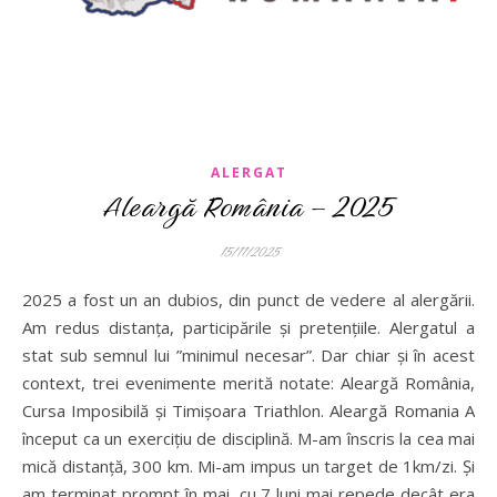
ALERGAT
Aleargă România – 2025
15/11/2025
2025 a fost un an dubios, din punct de vedere al alergării.
Am redus distanța, participările și pretențiile. Alergatul a
stat sub semnul lui ”minimul necesar”. Dar chiar și în acest
context, trei evenimente merită notate: Aleargă România,
Cursa Imposibilă și Timișoara Triathlon. Aleargă Romania A
început ca un exercițiu de disciplină. M-am înscris la cea mai
mică distanță, 300 km. Mi-am impus un target de 1km/zi. Și
am terminat prompt în mai, cu 7 luni mai repede decât era