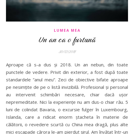
LUMEA MEA
Un an ca o furtună
30/12/2018
Aproape că s-a dus și 2018. Un an nebun, din toate
punctele de vedere. Privit din exterior, a fost după toate
standardele ”anul meu”. Zeci de obiective bifate aproape
pe nesimțite de pe o listă invizibilă. Profesional și personal
au intervenit schimbări necesare, chiar dacă ușor
nepremeditate. Nici la experiențe nu am dus-o chiar rău. 5
luni de colindat Bavaria, o excursie fulger în Luxembourg,
Islanda, care a ridicat enorm ștacheta în materie de
călătorii, o revedere scurtă cu China mea dragă, plus alte
mici escapade cărora le-am pierdut șirul. Am învățat într-un